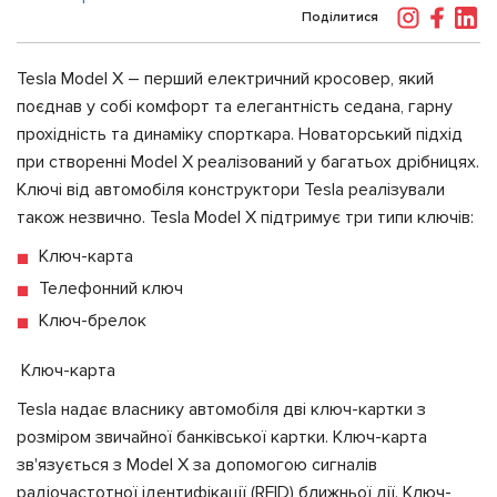
Поділитися
Tesla Model X – перший електричний кросовер, який
поєднав у собі комфорт та елегантність седана, гарну
прохідність та динаміку спорткара. Новаторський підхід
при створенні Model X реалізований у багатьох дрібницях.
Ключі від автомобіля конструктори Tesla реалізували
також незвично. Tesla Model X підтримує три типи ключів:
Ключ-карта
Телефонний ключ
Ключ-брелок
Ключ-карта
Tesla надає власнику автомобіля дві ключ-картки з
розміром звичайної банківської картки. Ключ-карта
зв'язується з Model X за допомогою сигналів
радіочастотної ідентифікації (RFID) ближньої дії. Ключ-