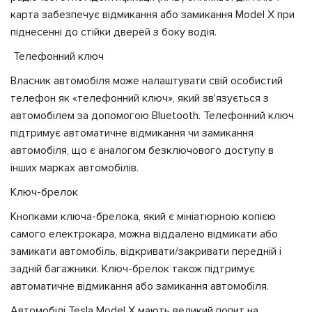
карта забезпечує відмикання або замикання Model X при
піднесенні до стійки дверей з боку водія.
Телефонний ключ
Власник автомобіля може налаштувати свій особистий
телефон як «телефонний ключ», який зв'язується з
автомобілем за допомогою Bluetooth. Телефонний ключ
підтримує автоматичне відмикання чи замикання
автомобіля, що є аналогом безключового доступу в
інших марках автомобілів.
Ключ-брелок
Кнопками ключа-брелока, який є мініатюрною копією
самого електрокара, можна віддалено відмикати або
замикати автомобіль, відкривати/закривати передній і
задній багажники. Ключ-брелок також підтримує
автоматичне відмикання або замикання автомобіля.
Автомобілі Tesla Model X мають великий попит на