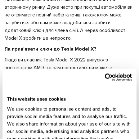
вторинному ринку. Дуже часто при покупці автомобіля ви
не отримаєте повний набір ключів, також ключ може
загубитися або вам може знадобитися зробити
додатковий ключ для члена сім'ї. А через особливості
Model X зробити це непросто.
Як прив'язати ключ до Tesla Model X?
Якщо ви власник Tesla Model X 2022 випуску з
процесором AMD, то вам пощастило, ви можете
самостійно прив'язати новий ключ. Для цієї процедури
передбачено спеціальне меню. А ось у Tesla Model X
більш ранніх випусків така функція недоступна. Також не
вийде прив'язати ключ за допомогою сервісу Tesla
This website uses cookies
toolbox 3. Тому залишається лише два варіанти:
We use cookies to personalise content and ads, to
звернутися до офіційного сервісу Tesla або шукати СТО,
provide social media features and to analyse our traffic.
яке надає послугу з програмування ключів Tesla.
We also share information about your use of our site with
our social media, advertising and analytics partners who
Діагностичний сканер Loki з активованим плагіном "KEY
may combine it with other information that you’ve