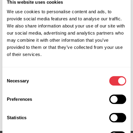
This website uses cookies
We use cookies to personalise content and ads, to
provide social media features and to analyse our traffic.
We also share information about your use of our site with
19.01.2026
our social media, advertising and analytics partners who
may combine it with other information that you’ve
MSG Equipment на міжнародних
provided to them or that they’ve collected from your use
виставках у 2026 році
of their services.
У 2026 році MSG Equipment буде представлено
на провідних світових виставках автомобільного
Consent
сервісу та діагностики. Запрошуємо на особисту
Necessary
Selection
зустріч у різних країнах світу.
Preferences
Показати більше
Statistics