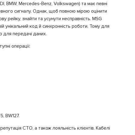
I, BMW, Mercedes-Benz, Volkswagen) та має певні
певного сигналу. Однак, щоб повною мірою оцінити
у рейку, знайти та усунути несправність. MSG
ій унікальний код й синхронність роботи. Тому для
ю для передачі даних.
пні операції:
5, BW127.
епутація СТО, а також лояльність клієнтів. Кабелі