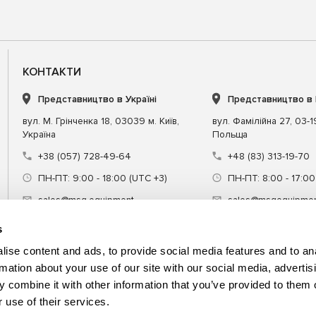
КОНТАКТИ
Представництво в Україні
Представництво в
вул. М. Грінченка 18, 03039 м. Київ,
вул. Фамілійна 27, 03-
Україна
Польща
+38 (057) 728-49-64
+48 (83) 313-19-70
ПН-ПТ: 9:00 - 18:00 (UTC +3)
ПН-ПТ: 8:00 - 17:00
sales@msg.equipment
sales@msgequipmen
s
ise content and ads, to provide social media features and to an
rmation about your use of our site with our social media, advertis
 combine it with other information that you’ve provided to them o
днання
Спецінструмент
Навчання
 use of their services.