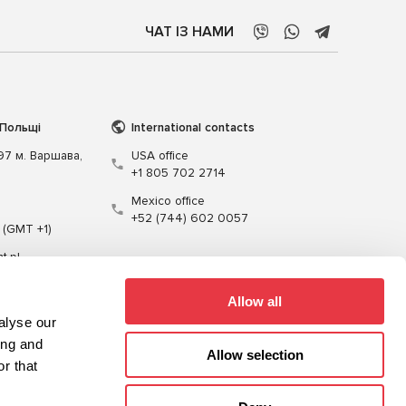
ЧАТ ІЗ НАМИ
 Польщі
International contacts
197 м. Варшава,
USA office
+1 805 702 2714
Mexico office
+52 (744) 602 0057
 (GMT +1)
t.pl
Allow all
alyse our
ing and
Allow selection
r that
Кабелі
Програмне забезпечення