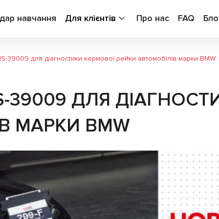
дар навчання
Для клієнтів
Про нас
FAQ
Бло
MS-39009 для діагностики кермової рейки автомобілів марки BMW
S-39009 ДЛЯ ДІАГНОСТ
ІВ МАРКИ BMW