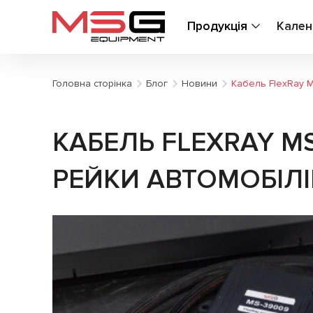
Продукція
Кален
Головна сторінка
Блог
Новини
Кабель FlexRay 
КАБЕЛЬ FLEXRAY M
РЕЙКИ АВТОМОБІЛ