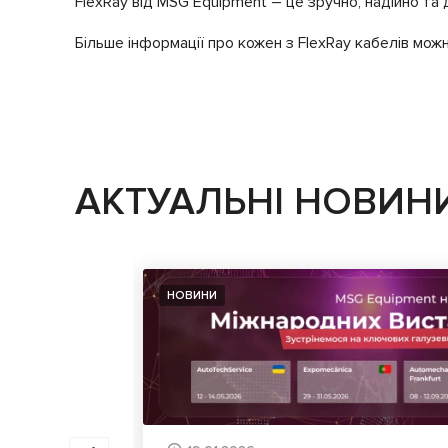
FlexRay від MSG Equipment – це зручно, надійно та 
Більше інформації про кожен з FlexRay кабелів можн
АКТУАЛЬНІ НОВИН
НОВИНИ