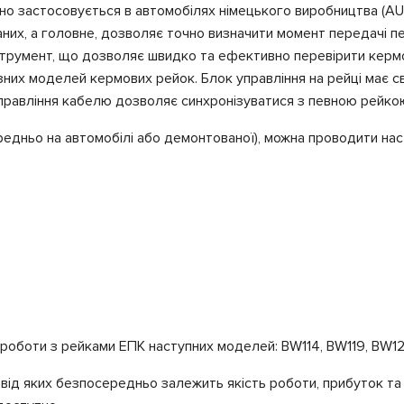
но застосовується в автомобілях німецького виробництва (AUD
 даних, а головне, дозволяє точно визначити момент передачі 
трумент, що дозволяє швидко та ефективно перевірити кермов
зних моделей кермових рейок. Блок управління на рейці має св
 управління кабелю дозволяє синхронізуватися з певною рейко
ньо на автомобілі або демонтованої), можна проводити насту
роботи з рейками ЕПК наступних моделей: BW114, BW119, BW12
від яких безпосередньо залежить якість роботи, прибуток та р