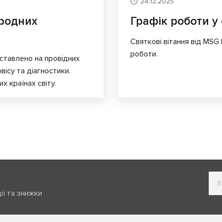
24.12.2025
родних
Графік роботи у 
Святкові вітання від MSG
роботи.
ставлено на провідних
вісу та діагностики.
х країнах світу.
ії та знижки