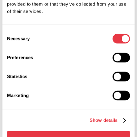
provided to them or that they’ve collected from your use
of their services.
АКТУАЛЬНІ НОВИНИ
Consent
Necessary
Selection
НОВИНИ
Preferences
Statistics
19.01.2026
MSG Equipment на міжнародних
Marketing
виставках у 2026 році
У 2026 році MSG Equipment буде представлено
на провідних світових виставках автомобільного
Show details
сервісу та діагностики. Запрошуємо на особисту
зустріч у різних країнах світу.