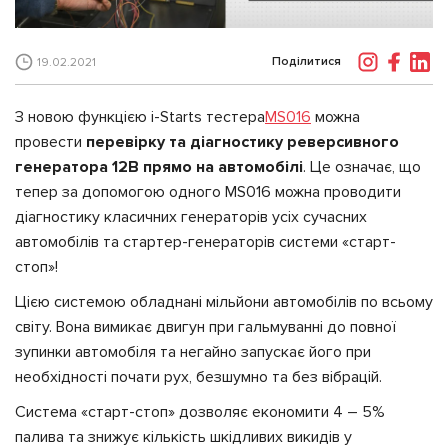
Поділитися
19.02.2021
З новою функцією i-Starts тестера
MS016
можна
провести
перевірку та діагностику реверсивного
генератора 12В прямо на автомобілі
. Це означає, що
тепер за допомогою одного MS016 можна проводити
діагностику класичних генераторів усіх сучасних
автомобілів та стартер-генераторів системи «старт-
стоп»!
Цією системою обладнані мільйони автомобілів по всьому
світу. Вона вимикає двигун при гальмуванні до повної
зупинки автомобіля та негайно запускає його при
необхідності почати рух, безшумно та без вібрацій.
Система «старт-стоп» дозволяє економити 4 – 5%
палива та знижує кількість шкідливих викидів у