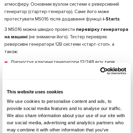
атмосферу. Основним вузлом системи є реверсивний
генератор (стартер-генератор). Саме його може
протестувати MS016 після додавання функції
i-Starts
.
З MS016 можна швидко провести
перевірку генератора
на машині
(не знімаючи його). Тестер перевіряє
реверсивні генератори 12В системи «старт-стоп», а
також:
Діагностує класичні генератори 12/24В всіх типів.
Діагностує регулятори напруги окремо від
генератора.
Оснащений базою даних регуляторів напруги з
This website uses cookies
інформацією про підключення тестера до регулятора
We use cookies to personalise content and ads, to
напруги.
provide social media features and to analyse our traffic.
MS016
– незамінний помічник у будь-якому СТО або
We also share information about your use of our site with
гаражній майстерні!
our social media, advertising and analytics partners who
may combine it with other information that you’ve