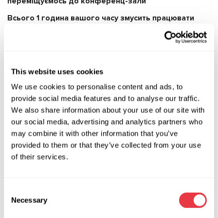
переміщуємось до конференц-зали
Всього 1 година вашого часу змусить працювати
ваш бізнес по-новому!
This website uses cookies
АКТУАЛЬНІ НОВИНИ
We use cookies to personalise content and ads, to
provide social media features and to analyse our traffic.
We also share information about your use of our site with
ВИСТАВКИ
our social media, advertising and analytics partners who
may combine it with other information that you’ve
provided to them or that they’ve collected from your use
of their services.
07.05.2026
Consent
MSG Equipment на Expomecanica 2026
Necessary
Selection
Команда MSG Equipment запрошує вас на