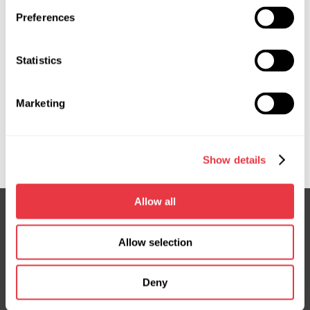
міжнародну виставку Expomecanica 2026, що
Preferences
відбудеться з 29 по 31 травня на майданчику
EXPONOR - Feira Internacional do Porto,
Португалія. Завітайте на стенд 2C15 та
Statistics
ознайомтесь з нашим обладнанням особисто.
Marketing
Показати більше
Show details
Allow all
Allow selection
Підписка на новини
Не пропустіть ексклюзивні пропозиції та знижки
Deny
Підписатися