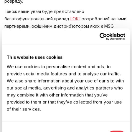
розряду.
Також вашій увазі буде представлено
багатофункціональний прилад
LOKI
, розроблений нашими
партнерами, офіційним дистриб'ютором яких є MSG
Equipment. З його допомогою ви зможете виробляти весь
необхідний сервісний функціонал для ремонту та
обслуговування автомобілів Tesla Model S, Model X, Model
3 і Model Y. LOKI дає змогу реалізовувати до 80% усіх
This website uses cookies
діагностичних робіт Tesla.
We use cookies to personalise content and ads, to
Демонстрація роботи нашого обладнання
provide social media features and to analyse our traffic.
здійснюватиметься на автомобілях та агрегатах, наданих
We also share information about your use of our site with
our social media, advertising and analytics partners who
нашими партнерами MasterServiceElectro.
may combine it with other information that you’ve
Шукайте нас у зоні електромобілів. Приходьте,
provided to them or that they’ve collected from your use
отримуйте нові знання та враження. Чекаємо на вас, буде
of their services.
цікаво! ⠀⠀⠀
Consent