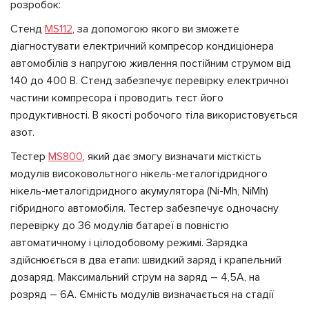
розробок:
Стенд
MS112
, за допомогою якого ви зможете
діагностувати електричний компресор кондиціонера
автомобілів з напругою живлення постійним струмом від
140 до 400 В. Стенд забезпечує перевірку електричної
частини компресора і проводить тест його
продуктивності. В якості робочого тіла використовується
азот.
Тестер
MS800
, який дає змогу визначати місткість
модулів високовольтного нікель-металогідридного
нікель-металогідридного акумулятора (Ni-Mh, NiMh)
гібридного автомобіля. Тестер забезпечує одночасну
перевірку до 36 модулів батареї в повністю
автоматичному і цілодобовому режимі. Зарядка
здійснюється в два етапи: швидкий заряд і крапельний
дозаряд. Максимальний струм на заряд – 4,5А, на
розряд – 6А. Ємність модулів визначається на стадії