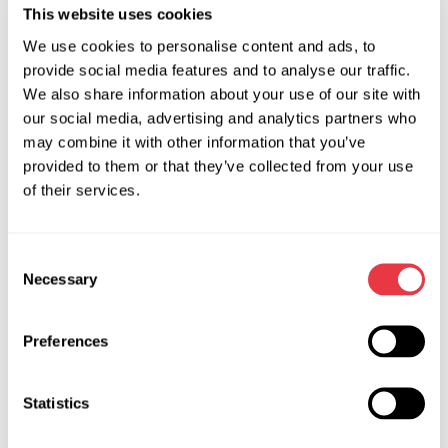
Діагностика електромобілів:
This website uses cookies
LOKI – прилад, що реалізує весь необхідний сервісний
We use cookies to personalise content and ads, to
функціонал Tesla Model S, Model X, Model 3.
provide social media features and to analyse our traffic.
We also share information about your use of our site with
MS800 – тестер призначений для діагностики
our social media, advertising and analytics partners who
високовольтних нікель-металогідридних акумуляторів
may combine it with other information that you’ve
(NiMh) гібридних автомобілів: Toyota, Lexus, Honda та ін.
provided to them or that they’ve collected from your use
Зустріч відбудеться у Frankfurt am main у холі 8.0, стенд
of their services.
Н10.
Будемо раді зустрітися з вами!
Consent
Necessary
Selection
Preferences
АКТУАЛЬНІ НОВИНИ
Statistics
ВИСТАВКИ