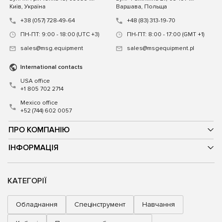
Київ, Україна
Варшава, Польща
+38 (057) 728-49-64
+48 (83) 313-19-70
ПН-ПТ: 9:00 - 18:00 (UTC +3)
ПН-ПТ: 8:00 - 17:00 (GMT +1)
sales@msg.equipment
sales@msgequipment.pl
International contacts
USA office
+1 805 702 2714
Mexico office
+52 (744) 602 0057
ПРО КОМПАНІЮ
ІНФОРМАЦІЯ
КАТЕГОРІЇ
Обладнання
Спецінструмент
Навчання