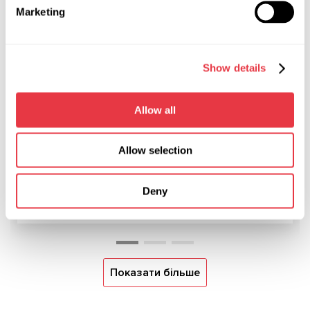
Marketing
Show details
07.05.2026
MSG Equipment на Expomecanica 2026
Allow all
Команда MSG Equipment запрошує вас на
міжнародну виставку Expomecanica 2026, що
відбудеться з 29 по 31 травня на майданчику
Allow selection
EXPONOR - Feira Internacional do Porto,
Португалія. Завітайте на стенд 2C15 та
Deny
ознайомтесь з нашим обладнанням особисто.
Показати більше