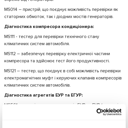
MS014 – пристрій, що поєднує можливість перевірки як
статорних обмоток, так і діодних мостів генераторів.
Діагностика компресора кондиціонера:
MS111 - тестер для перевірки технічного стану
кліматичних систем автомобіля.
MS112 – забезпечує перевірку електричної частини
компресора та здійснює тест його продуктивності.
MS121 – тестер, що поєднує в собі можливість перевірки
електромагнітних муфт і керуючих клапанів компресорів
кліматичних систем автомобілів.
Діагностика агрегатів ЕУР та ЕГУР:
MS561 – для діагностики агрегатів ЕУР та ГУР (кермові
рейки, колонки та насоси) що працюють за протоколами
CAN та FlexRay, окремо від електросистеми автомобіля.