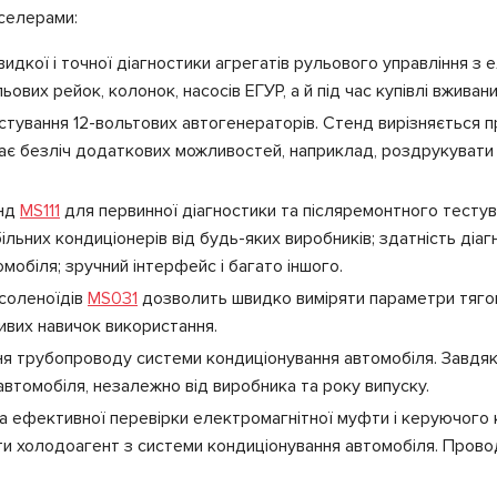
селерами:
идкої і точної діагностики агрегатів рульового управління 
ових рейок, колонок, насосів ЕГУР, а й під час купівлі вживан
тування 12-вольтових автогенераторів. Стенд вирізняється 
ає безліч додаткових можливостей, наприклад, роздрукувати 
енд
MS111
для первинної діагностики та післяремонтного тестув
ьних кондиціонерів від будь-яких виробників; здатність діагн
мобіля; зручний інтерфейс і багато іншого.
 соленоїдів
MS031
дозволить швидко виміряти параметри тягов
ивих навичок використання.
я трубопроводу системи кондиціонування автомобіля. Завдяк
втомобіля, незалежно від виробника та року випуску.
а ефективної перевірки електромагнітної муфти і керуючого 
яти холодоагент з системи кондиціонування автомобіля. Пров