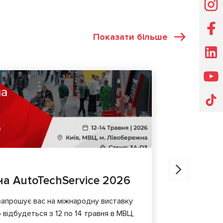
Показати більше
ВИСТАВКИ
07.11.2025
а AutoTechService 2026
MSG Equ
Shangha
апрошує вас на міжнародну виставку
 відбудеться з 12 по 14 травня в МВЦ,
MSG Equipme