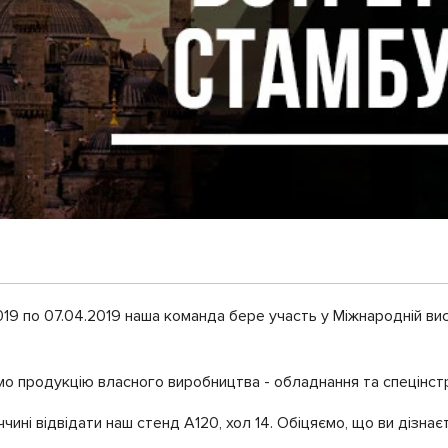
9 по 07.04.2019 наша команда бере участь у Міжнародній вис
емо продукцію власного виробництва - обладнання та спецінст
чині відвідати наш стенд А120, хол 14. Обіцяємо, що ви дізнає