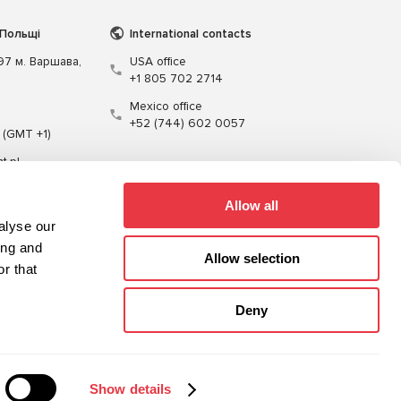
 Польщі
International contacts
197 м. Варшава,
USA office
+1 805 702 2714
Mexico office
+52 (744) 602 0057
 (GMT +1)
t.pl
Allow all
alyse our
ing and
Allow selection
r that
Кабелі
Програмне забезпечення
Deny
Карта сайту
Політика конфіденційності
Show details