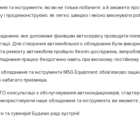
я та інструменти, які ви не тільки побачите, а й зможете пр
 і продемонструємо, як легко, швидко і якісно виконувати роб
ладнання, яке допоможе фахівцям автосервісу проводити попер
ації. Для створення автомобільного обладнання були використ
и та ремонту автомобілів пройшло безліч досліджень, випробов
обладнання працює бездоганно навіть при високому, постійному
 обладнання та інструменти MSG Еquipment обов'язково заціка
 набагато приємніша.
О консультації з обслуговування автокондиціонерів, стартерів
використовуючи наше обладнання та інструменти, ви зможете 
 та сувеніри! Будемо раді зустрічі!