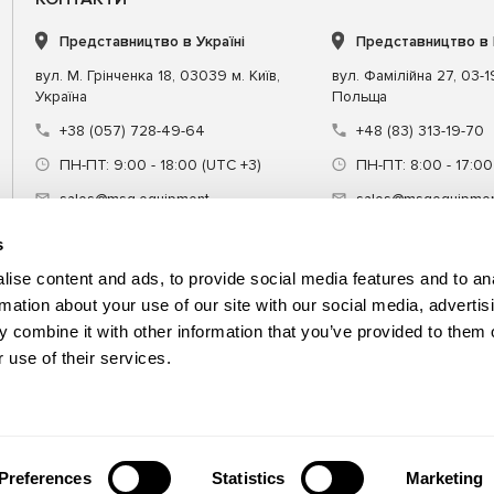
Представництво в Україні
Представництво в
вул. М. Грінченка 18, 03039 м. Київ,
вул. Фамілійна 27, 03-
Україна
Польща
+38 (057) 728-49-64
+48 (83) 313-19-70
ПН-ПТ: 9:00 - 18:00 (UTC +3)
ПН-ПТ: 8:00 - 17:00
sales@msg.equipment
sales@msgequipmen
s
ise content and ads, to provide social media features and to an
rmation about your use of our site with our social media, advertis
 combine it with other information that you’ve provided to them o
днання
Спецінструмент
Навчання
 use of their services.
Preferences
Statistics
Marketing