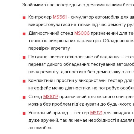
Знайомимо вас попередньо з деякими нашими бест
Контролер
MS561
- симулятор автомобіля для шв
використовуватися не тільки під час ремонту руль
Діагностичний стенд
MS006
призначений для тес
точністю вимірюваних параметрів. Обладнання м
перевірки агрегату.
Потужне, високотехнологічне обладнання – ст
переваг даного обладнання: тестування автомобіл
після ремонту; діагностика без демонтажу з авто
Компактний і простий у використанні тестер для
інтерфейс меню діагностики, не потребує особл
Стенд
MS101P
призначений для якісного очищенн
можна без проблем під'єднувати до будь-якого а
Унікальний прилад – тестер
MS121
для швидкої т
дуже зручний, так як немає необхідності видал
автомобілі.