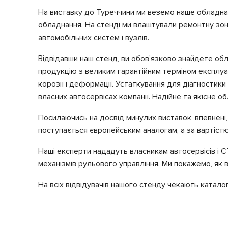
На виставку до Туреччини ми веземо наше обладнанн
обладнання. На стенді ми влаштували ремонтну зону
автомобільних систем і вузлів.
Відвідавши наш стенд, ви обов'язково знайдете об
продукцію з великим гарантійним терміном експлуат
корозії і деформації. Устаткування для діагностик
власних автосервісах компанії. Надійне та якісне 
Посилаючись на досвід минулих виставок, впевнені,
поступається європейським аналогам, а за вартістю
Наші експерти нададуть власникам автосервісів і СТ
механізмів рульового управління. Ми покажемо, як 
На всіх відвідувачів нашого стенду чекають каталоги