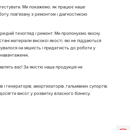
отестувати. Ми покажемо, як працює наше
оту, пов'язану з ремонтом і діагностикою
едній техогляд і ремонт. Ми пропонуємо якісну
ані матеріали високої якості, які не піддаються
увалося на міцність і придатність до роботи у
 навантаженні.
влять вас! За якістю наша продукція не
 і генераторів, амортизаторів, гальмівних супортів,
досягти висот у розвитку власного бізнесу.