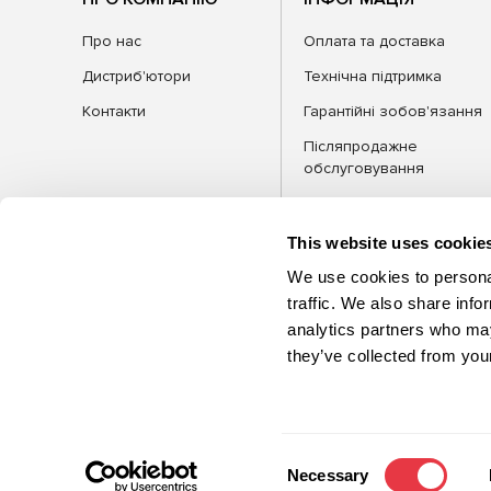
Про нас
Оплата та доставка
Дистриб'ютори
Технічна підтримка
Контакти
Гарантійні зобов'язання
Післяпродажне
обслуговування
FAQ
Блог
This website uses cookie
We use cookies to personal
traffic. We also share info
analytics partners who may
КАТЕГОРІЇ
Обла
they’ve collected from your
©2026 MSG Equipment. Усі права
захищені
Consent
Necessary
Selection