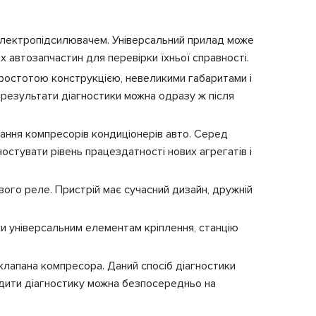
з електропідсилювачем. Універсальний прилад може
их автозапчастин для перевірки їхньої справності.
простотою конструкцією, невеликими габаритами і
результати діагностики можна одразу ж після
ання компресорів кондиціонерів авто. Серед
остувати рівень працездатності нових агрегатів і
ого реле. Пристрій має сучасний дизайн, дружній
и універсальним елементам кріплення, станцію
клапана компресора. Даний спосіб діагностики
одити діагностику можна безпосередньо на