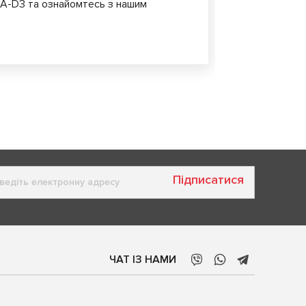
 3A-D3 та ознайомтесь з нашим
На стенді 2
обладнання,
можливості 
Підписатися
ЧАТ ІЗ НАМИ