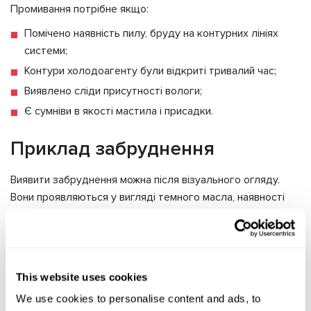
Промивання потрібне якщо:
Помічено наявність пилу, бруду на контурних лініях
системи;
Контури холодоагенту були відкриті тривалий час;
Виявлено сліди присутності вологи;
Є сумніви в якості мастила і присадки.
Приклад забруднення
Виявити забруднення можна після візуального огляду.
Вони проявляються у вигляді темного масла, наявності
сторонніх часток, металевої тирси, корозії. Будь-які
чужорідні тіла та їхні частинки є свідченням забруднення.
Темний колір мастила говорить про поломку поршневих
кілець у компресора. Їх ранній знос веде до того, що
This website uses cookies
мастило починає темніти.
We use cookies to personalise content and ads, to