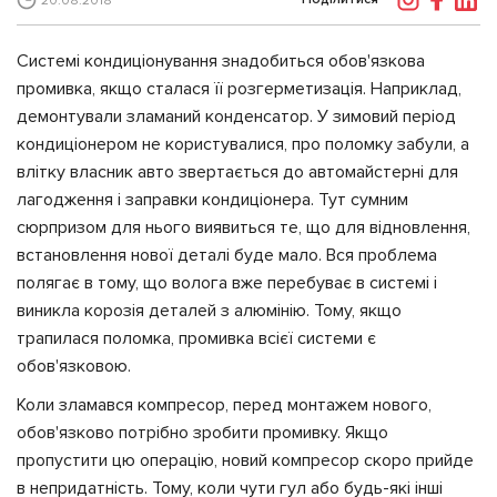
20.08.2018
Системі кондиціонування знадобиться обов'язкова
промивка, якщо сталася її розгерметизація. Наприклад,
демонтували зламаний конденсатор. У зимовий період
кондиціонером не користувалися, про поломку забули, а
влітку власник авто звертається до автомайстерні для
лагодження і заправки кондиціонера. Тут сумним
сюрпризом для нього виявиться те, що для відновлення,
встановлення нової деталі буде мало. Вся проблема
полягає в тому, що волога вже перебуває в системі і
виникла корозія деталей з алюмінію. Тому, якщо
трапилася поломка, промивка всієї системи є
обов'язковою.
Коли зламався компресор, перед монтажем нового,
обов'язково потрібно зробити промивку. Якщо
пропустити цю операцію, новий компресор скоро прийде
в непридатність. Тому, коли чути гул або будь-які інші