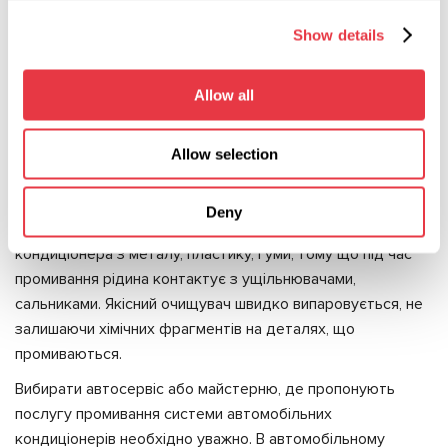
причиною серйозних проблем. Для промивання не
використовують вибухонебезпечні та токсичні матеріали.
Show details
В автосервісі необхідно дізнатися, якою рідиною буде
проводитися промивка. Намагаючись зменшити
Allow all
собівартість, недбайливі майстри використовують для
промивання органічні розчинники, що не можна робити
Allow selection
категорично.
Промивальне обладнання зобов'язане мати хорошу
Deny
розчинювальну здатність, суміщатися з елементами
кондиціонера з металу, пластику, гуми, тому що під час
промивання рідина контактує з ущільнювачами,
сальниками. Якісний очищувач швидко випаровується, не
залишаючи хімічних фрагментів на деталях, що
промиваються.
Вибирати автосервіс або майстерню, де пропонують
послугу промивання системи автомобільних
кондиціонерів необхідно уважно. В автомобільному