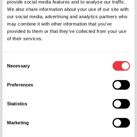
Коррозія алюмінію проявляється на поверхні у вигляді
provide social media features and to analyse our traffic.
білого порошку. Система постійно перебуває під дією
We also share information about your use of our site with
our social media, advertising and analytics partners who
вологості. Волога, змішуючись із холодоагентом,
may combine it with other information that you’ve
утворює кислоту, яка роз'їдає деталі з алюмінію.
provided to them or that they’ve collected from your use
Наслідком забруднення є частинки гуми. Коли
of their services.
застосовуються неякісні розчинники та добавки, кільця
ущільнювачів розпадаються на частини.
Consent
Коли застосовуються неякісні розчинники та добавки,
Necessary
Selection
ущільнювальні кільця розпадаються на частини.
Які рідини використовуються
Preferences
для промивання системи
Statistics
Забороненими рідинами, які не можна використовувати
для промивання, є: засоби для очищення гальм,
Marketing
знежирювачі, очисники для карбюратора. Ці рідини
залишають у системі хімічні частинки, які стають