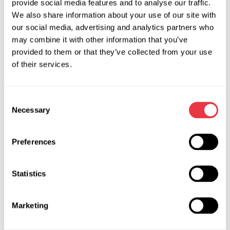
provide social media features and to analyse our traffic.
Хочете дізнатися більше про курси та викладачів?
We also share information about your use of our site with
Заходьте на наш сайт або зв'яжіться з менеджером.
our social media, advertising and analytics partners who
may combine it with other information that you’ve
provided to them or that they’ve collected from your use
of their services.
АКТУАЛЬНІ НОВИНИ
Consent
Necessary
Selection
СТАТТІ
Preferences
Statistics
04.08.2026
LOKI PRO — єдина платформа для
діагностики, обслуговування та
Marketing
ремонту Tesla і Rivian