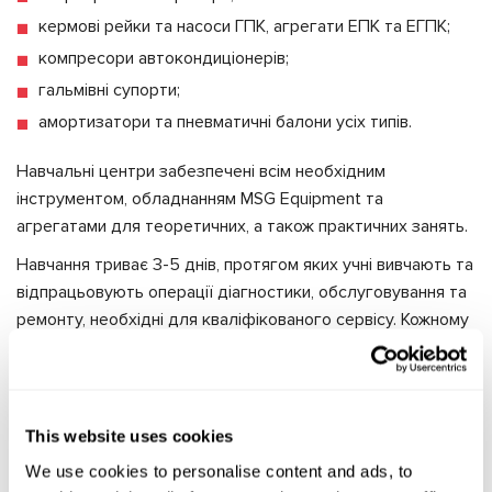
кермові рейки та насоси ГПК, агрегати ЕПК та ЕГПК;
компресори автокондиціонерів;
гальмівні супорти;
амортизатори та пневматичні балони усіх типів.
Навчальні центри забезпечені всім необхідним
інструментом, обладнанням MSG Equipment та
агрегатами для теоретичних, а також практичних занять.
Навчання триває 3-5 днів, протягом яких учні вивчають та
відпрацьовують операції діагностики, обслуговування та
ремонту, необхідні для кваліфікованого сервісу. Кожному
клієнту ми видаємо сертифікат про закінчення курсу.
Курси проходять в зручному форматі – у нас в
Навчальному Центрі MSG Equipment або онлайн. Онлайн-
This website uses cookies
курси завжди проводяться за індивідуальною
програмою.
We use cookies to personalise content and ads, to