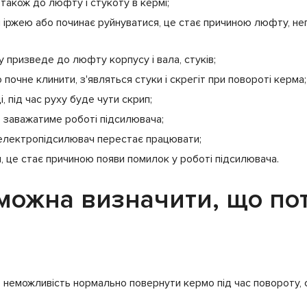
також до люфту і стукоту в кермі;
іржею або починає руйнуватися, це стає причиною люфту, непри
 призведе до люфту корпусу і вала, стуків;
почне клинити, з'являться стуки і скрегіт при повороті керма;
 під час руху буде чути скрип;
, заважатиме роботі підсилювача;
 електропідсилювач перестає працювати;
, це стає причиною появи помилок у роботі підсилювача.
можна визначити, що по
, неможливість нормально повернути кермо під час повороту, с