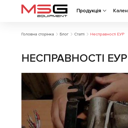
Продукція
Кален
Головна сторінка
Блог
Статті
Несправності ЕУР
НЕСПРАВНОСТІ ЕУР