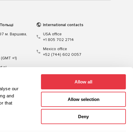
 Польщі
International contacts
197 м. Варшава,
USA office
+1 805 702 2714
Mexico office
+52 (744) 602 0057
 (GMT +1)
t.pl
Allow all
alyse our
ing and
Allow selection
r that
Кабелі
Програмне забезпечення
Deny
Карта сайту
Політика конфіденційності