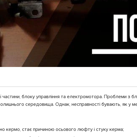
 частини, блоку управління та електромотора. Проблеми з бло
колишнього середовища. Однак, несправності бувають, як у меха
ено кермо, стає причиною осьового люфту і стуку керма;