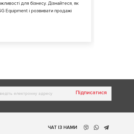
обладнання т
жливості для бізнесу. Дізнайтеся, як
G Equipment і розвивати продажі
Підписатися
ЧАТ ІЗ НАМИ