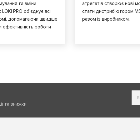
мування та зміни
агрегатів створює нові мо
к LOKI PRO об'єднує всі
стати дистриб’ютором MS
ормі, допомагаючи швидше
разом із виробником.
и ефективність роботи
ії та знижки