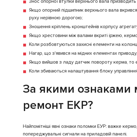
Знос опорної втулки верхнього вала призводить 
Якщо опорний підшипник верхнього вала вкрився 
руху нерівною дорогою;
Зношення кріплень кронштейнів корпусу агрегату
Якщо хрестовини між валами вкриті іржею, кермо 
Коли розбовтуються захисні елементи на колонці,
Нагар, що з'явився на мідних елементах приводу
Якщо вийшов з ладу датчик повороту керма, то
Коли збиваються налаштування блоку управління
За якими ознаками 
ремонт ЕКР?
Найпомітніші явні ознаки поломки ЕУР: важке кермо
попереджувальні сигнали на приладовій панелі.