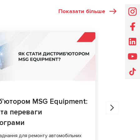
Показати більше
СТАТТІ
27.05.202
б’ютором MSG Equipment:
Діагнос
 та переваги
порівня
рограми
У статті ро
гальмівних 
аднання для ремонту автомобільних