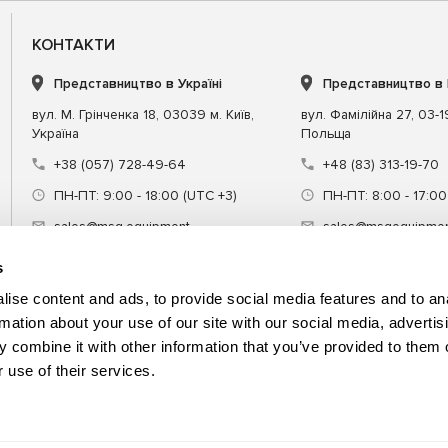
КОНТАКТИ
Представництво в Україні
Представництво в
вул. М. Грінченка 18, 03039 м. Київ,
вул. Фамілійна 27, 03-
Україна
Польща
+38 (057) 728-49-64
+48 (83) 313-19-70
ПН-ПТ: 9:00 - 18:00 (UTC +3)
ПН-ПТ: 8:00 - 17:00
sales@msg.equipment
sales@msgequipmen
s
ise content and ads, to provide social media features and to an
rmation about your use of our site with our social media, advertis
 combine it with other information that you’ve provided to them o
днання
Спецінструмент
Навчання
 use of their services.