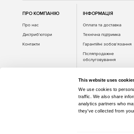
ПРО КОМПАНІЮ
ІНФОРМАЦІЯ
Про нас
Оплата та доставка
Дистриб'ютори
Технічна підтримка
Контакти
Гарантійні зобов'язання
Післяпродажне
обслуговування
FAQ
Блог
This website uses cookie
We use cookies to personal
traffic. We also share info
analytics partners who may
КАТЕГОРІЇ
Обла
they’ve collected from your
©2026 MSG Equipment. Усі права
захищені