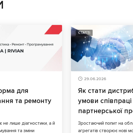
И
СТАТТІ
29.06.2026
орма для
Як стати дистри
ання та ремонту
умови співпраці
партнерської п
є не лише діагностики, а й
Зростаючий попит на обл
мування та зміни
агрегатів створює нові мо