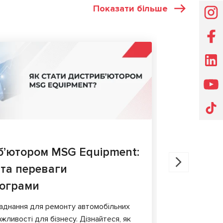
Показати більше
СТАТТІ
27.05.202
б’ютором MSG Equipment:
Діагнос
 та переваги
порівня
рограми
У статті ро
гальмівних 
аднання для ремонту автомобільних
обладнання т
жливості для бізнесу. Дізнайтеся, як