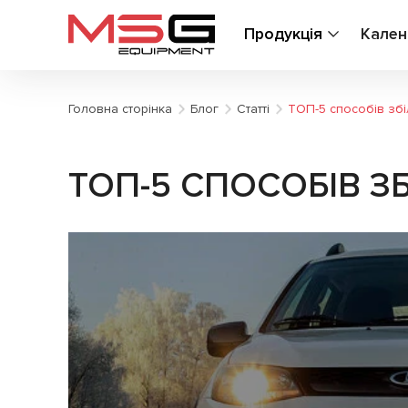
Продукція
Кален
Головна сторінка
Блог
Статті
ТОП-5 способів збі
ТОП-5 СПОСОБІВ З