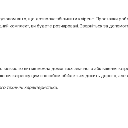
узовом авто, що дозволяє збільшити кліренс. Проставки робля
дний комплект, ви будете розчаровані. Зверніться за допомог
 кількістю витків можна домогтися значного збільшення клірен
льшення кліренсу цим способом обійдеться досить дорого, але
ого технічні характеристики.