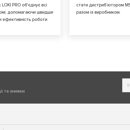
к LOKI PRO об'єднує всі
стати дистриб’ютором MS
ормі, допомагаючи швидше
разом із виробником.
и ефективність роботи
ії та знижки