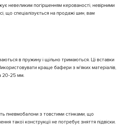
жує невеликим погіршенням керованості, невірними
і, що спеціалізується на продажі шин, вам
аються в пружину і щільно тримаються. Ці вставки
Використовувати краще бафери з м'яких матеріалів,
а 20-25 мм.
ять пневмобалони з товстими стінками, що
ння такої конструкції не потребує зняття підвіски.