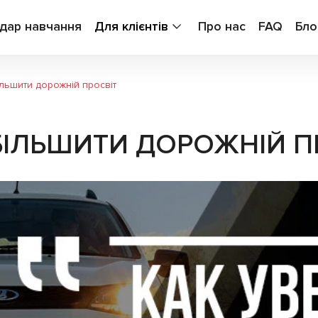
дар навчання
Для клієнтів
Про нас
FAQ
Бло
льшити дорожній просвіт
БІЛЬШИТИ ДОРОЖНІЙ П