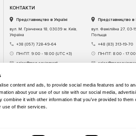
КОНТАКТИ
Представництво в Україні
Представництво в
вул. М. Грінченка 18, 03039 м. Київ,
вул. Фамілійна 27, 03-
Україна
Польща
+38 (057) 728-49-64
+48 (83) 313-19-70
ПН-ПТ: 9:00 - 18:00 (UTC +3)
ПН-ПТ: 8:00 - 17:00
sales@msg.equipment
sales@msgequipmen
s
ise content and ads, to provide social media features and to an
rmation about your use of our site with our social media, advertis
 combine it with other information that you’ve provided to them o
днання
Спецінструмент
Навчання
 use of their services.