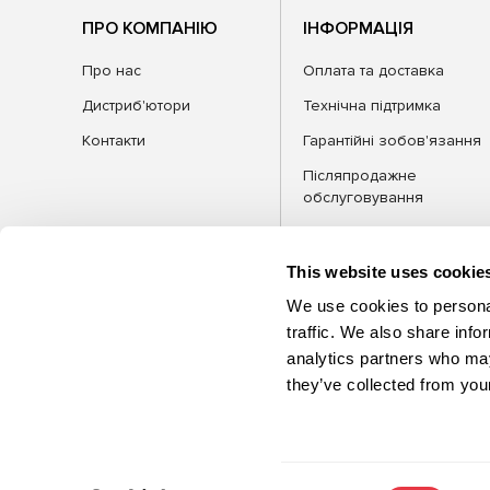
ПРО КОМПАНІЮ
ІНФОРМАЦІЯ
Про нас
Оплата та доставка
Дистриб'ютори
Технічна підтримка
Контакти
Гарантійні зобов'язання
Післяпродажне
обслуговування
FAQ
Блог
This website uses cookie
We use cookies to personal
traffic. We also share info
analytics partners who may
КАТЕГОРІЇ
Обла
they’ve collected from your
©2026 MSG Equipment. Усі права
захищені