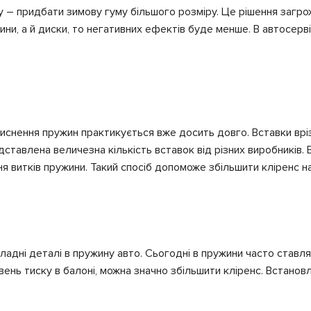
у – придбати зимову гуму більшого розміру. Це рішення загро
ни, а й диски, то негативних ефектів буде менше. В автосервіс
иснення пружин практикується вже досить довго. Вставки вріз
тавлена величезна кількість вставок від різних виробників. 
 витків пружини. Такий спосіб допоможе збільшити кліренс н
ладні деталі в пружину авто. Сьогодні в пружини часто ставл
нь тиску в балоні, можна значно збільшити кліренс. Встановле