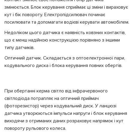
змінюється. Блок керування сприймає ці зміни і вираховує
кут і бік повороту. Електропідсилювач починає
посилювати та допомагати водієві керувати автомобілем.
Недоліком цього датчика є наявність ковзних контактів,
що є менш надійною конструкцією порівняно з іншими
типу датчиків.
Оптичний датчик.
Складається з оптоелектронної пари,
кодувального диска і блока керування повних обертів.
При обертанні керма світло від інфрачервоного
світлодіода потрапляє на оптичний приймач
(фоторезистор) через кодувальний диск. У ланцюзі
датчика утворюються імпульси напруги і блок керування
виходячи з отриманих даних розраховує напрямок і кут
повороту рульового колеса.