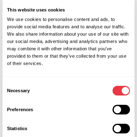
This website uses cookies
We use cookies to personalise content and ads, to
provide social media features and to analyse our traffic.
We also share information about your use of our site with
our social media, advertising and analytics partners who
may combine it with other information that you’ve
provided to them or that they’ve collected from your use
of their services.
Consent
Necessary
Selection
Preferences
1. Рульова колонка; 2. датчики Холла; 3. шестерня з
n
зубцями, вимірювальна; 4. електронна плата; 5. магніти з
постійним магнітним полем; 6. ведуча шестерня,
Statistics
закріплена на валу; 7. вимірювальна шестерня з
n
+1