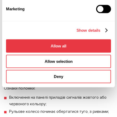
зубцями.
Marketing
Основні ознаки поломки
датчика
Show details
Датчик повороту - це електромеханічний пристрій. У його
Allow all
конструкції є слабкі місця, це проводка і деякі деталі.
Якщо лопається захисний пильовик, вал покривається
іржею і корозії може піддатися датчик. Коли датчик
Allow selection
встановлений на рейці, на його поверхню може
потрапляти пил, що призводить до збоїв в електриці і
Deny
поломки датчика.
Ознаки поломки:
Включення на панелі приладів сигналів жовтого або
червоного кольору;
Рульове колесо починає обертатися туго, з ривками;