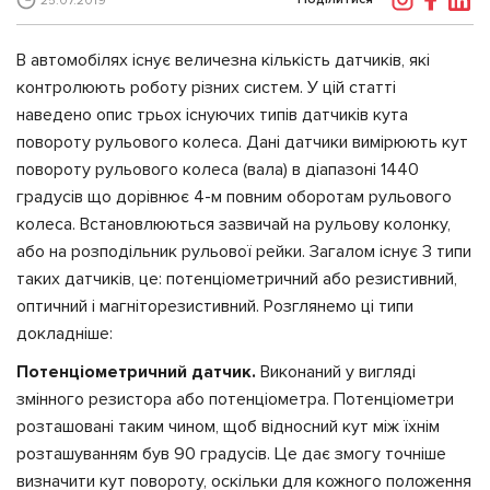
25.07.2019
В автомобілях існує величезна кількість датчиків, які
контролюють роботу різних систем. У цій статті
наведено опис трьох існуючих типів датчиків кута
повороту рульового колеса. Дані датчики вимірюють кут
повороту рульового колеса (вала) в діапазоні 1440
градусів що дорівнює 4-м повним оборотам рульового
колеса. Встановлюються зазвичай на рульову колонку,
або на розподільник рульової рейки. Загалом існує 3 типи
таких датчиків, це: потенціометричний або резистивний,
оптичний і магніторезистивний. Розглянемо ці типи
докладніше:
Потенціометричний датчик.
Виконаний у вигляді
змінного резистора або потенціометра. Потенціометри
розташовані таким чином, щоб відносний кут між їхнім
розташуванням був 90 градусів. Це дає змогу точніше
визначити кут повороту, оскільки для кожного положення