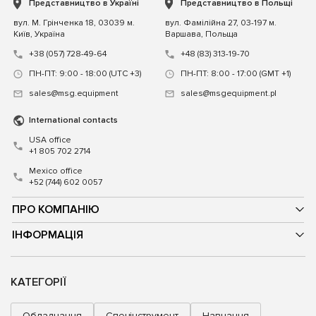
Представництво в Україні
Представництво в Польщі
вул. М. Грінченка 18, 03039 м.
вул. Фамілійна 27, 03-197 м.
Київ, Україна
Варшава, Польща
+38 (057) 728-49-64
+48 (83) 313-19-70
ПН-ПТ: 9:00 - 18:00 (UTC +3)
ПН-ПТ: 8:00 - 17:00 (GMT +1)
sales@msg.equipment
sales@msgequipment.pl
International contacts
USA office
+1 805 702 2714
Mexico office
+52 (744) 602 0057
ПРО КОМПАНІЮ
ІНФОРМАЦІЯ
КАТЕГОРІЇ
Обладнання
Спецінструмент
Навчання