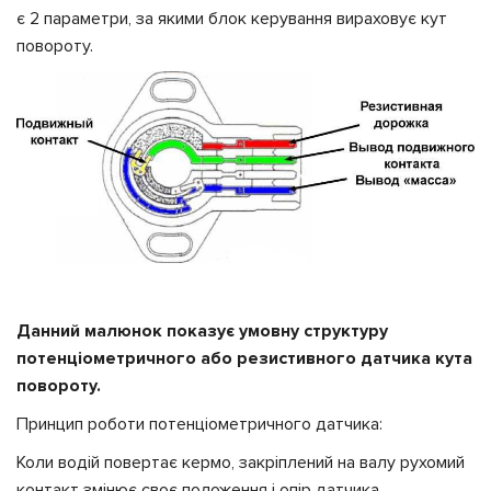
є 2 параметри, за якими блок керування вираховує кут
повороту.
Данний малюнок показує умовну структуру
потенціометричного або резистивного датчика кута
повороту.
Принцип роботи потенціометричного датчика:
Коли водій повертає кермо, закріплений на валу рухомий
контакт змінює своє положення і опір датчика