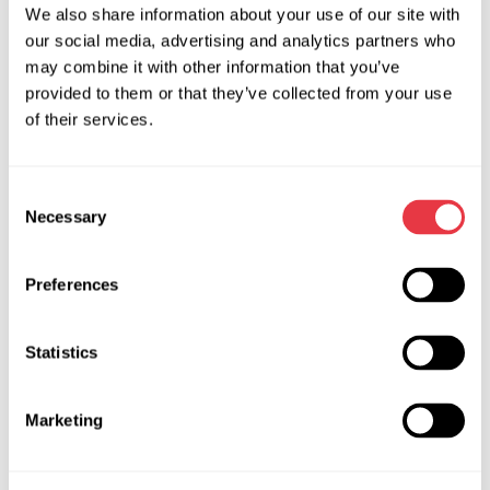
що навіть невеликі неприємності з ГУР можуть стати
We also share information about your use of our site with
причиною ДТП, тому не намагайтеся перевірити роботу
our social media, advertising and analytics partners who
механізму самостійно.
may combine it with other information that you’ve
provided to them or that they’ve collected from your use
Що робити якщо рульова
of their services.
рейка зламалася
Consent
Фахівці СТО проведуть зовнішній огляд рейки на
Necessary
Selection
наявність корозії, механічних дефектів. Діагностичне
обладнання MSG Equipment допоможе майстру виконати
Preferences
свою роботу максимально швидко і якісно.
Приїхавши в автосервіс, зверніть увагу на професіоналізм
Statistics
персоналу та наявність спеціалізованого обладнання.
Щоб за короткий час повернути автомобіль до роботи,
знадобиться обладнання для діагностики та ремонту
Marketing
рульової рейки MSG Equipment. У кожному автосервісі,
який спеціалізується на діагностиці та ремонті рульових