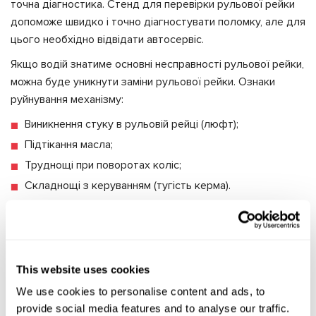
точна діагностика. Стенд для перевірки рульової рейки
допоможе швидко і точно діагностувати поломку, але для
цього необхідно відвідати автосервіс.
Якщо водій знатиме основні несправності рульової рейки,
можна буде уникнути заміни рульової рейки. Ознаки
руйнування механізму:
Виникнення стуку в рульовій рейці (люфт);
Підтікання масла;
Труднощі при поворотах коліс;
Складнощі з керуванням (тугість керма).
Щоб протестувати рульову рейку потрібна допомога
фахівців і діагностичне обладнання MSG Equipment.
Замінити рульову рейку, при деяких пошкодженнях не
This website uses cookies
можна, тоді рейка змінюється на нову. Діагностика насоса
ГУР проводиться на стенді MSG Equipment, якщо є
We use cookies to personalise content and ads, to
підозри в несправності гідропідсилювача. Запам'ятайте,
provide social media features and to analyse our traffic.