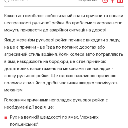
19.02.2019
Кожен автомобіліст зобов'язаний знати причини та ознаки
несправності рульової рейки, бо проблеми з керованістю
можуть призвести до аварійної ситуації на дорозі.
Якщо механізм рульової рейки починає виходити з ладу,
на це є причини - це їзда по поганих дорогах або
агресивний стиль водіння. Коли колеса авто потрапляють
в ями, наїжджають на бордюри, це стає причиною
додаткових навантажень на механізми і як наслідок -
зносу рульової рейки. Ще однією важливою причиною
поломок є пил, його дрібні частинки швидко засмічують
механізм.
Головними причинами неполадок рульової рейки є
необдумані дії водія, це:
Рух на великій швидкості по ямах, "лежачих
поліцейських";