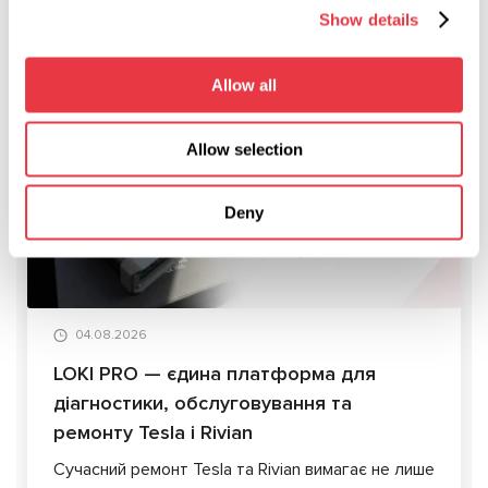
механізмів, таке обладнання є.
Show details
Allow all
АКТУАЛЬНІ НОВИНИ
Allow selection
СТАТТІ
Deny
04.08.2026
LOKI PRO — єдина платформа для
діагностики, обслуговування та
ремонту Tesla і Rivian
Сучасний ремонт Tesla та Rivian вимагає не лише