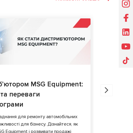
СТАТТІ
27.05.202
б’ютором MSG Equipment:
Діагнос
 та переваги
порівня
рограми
У статті ро
гальмівних 
аднання для ремонту автомобільних
обладнання т
жливості для бізнесу. Дізнайтеся, як
G Equipment і розвивати продажі