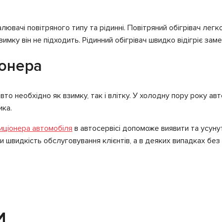
ювачі повітряного типу та рідинні. Повітряний обігрівач легк
мку він не підходить. Рідинний обігрівач швидко відігріє замер
іонера
то необхідно як взимку, так і влітку. У холодну пору року а
ика.
иціонера автомобіля
в автосервісі допоможе виявити та усуну
швидкість обслуговування клієнтів, а в деяких випадках без
И