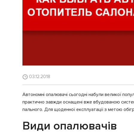
03.12.2018
Автономні опалювачі сьогодні набули великої попул
практично завжди оснащені вже вбудованою системо
пального. Для щоденної експлуатації з метою обіг
Види опалювачів