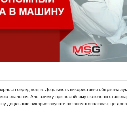
ярності серед водіїв. Доцільність використання обігрівача з
ю опалення. Але взимку, при постійному включенні стаціонар
ріву доцільніше використовувати автономні опалювачі, це доп