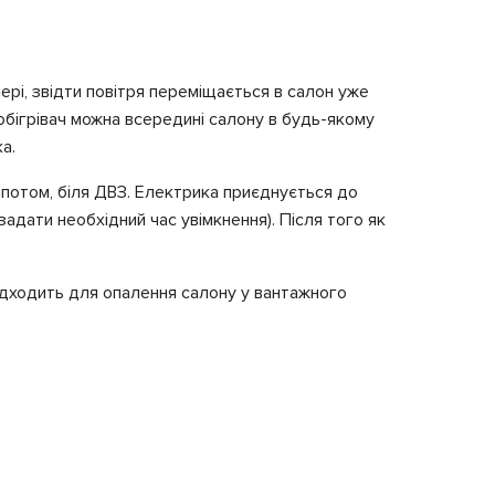
ері, звідти повітря переміщається в салон уже
й обігрівач можна всередині салону в будь-якому
а.
 капотом, біля ДВЗ. Електрика приєднується до
адати необхідний час увімкнення). Після того як
підходить для опалення салону у вантажного