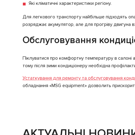
Які кліматичні характеристики регіону.
Для легкового транспорту найбільше підходять опал
розряджає акумулятор, але для прогріву двигуна взи
Обслуговування кондиц
Піклуватися про комфортну температуру в салоні ав
тому після зими кондиціонеру необхідна профілакт
Устаткування для ремонту та обслуговування конд
обладнання «MSG equipment» дозволить прискорити 
АКТУАЛЬНІ НОВИН