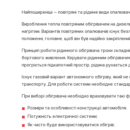
Найпоширеніші – повітряні та рідинні види опалювачі
Вироблення тепла повітряним обігрівачем на дизель
нагрітим. Варіантів повітряних опалювачів існує бе
положенні, головне, щоб він був надійно закріплени
Принцип роботи рідинного обігрівача трохи складніш
бортового живлення. Керувати рідинним обігрівачем 
прогріється підкапотний простір, рідина рухається д
Існує газовий варіант автономного обігріву, який 
транспорту. Для роботи системи необхідне стандар
При виборі обігрівача необхідно враховувати такі ф
Розміри та особливості конструкції автомобіля;
Потужність електричної системи;
Як часто буде використовуватися обігрів;