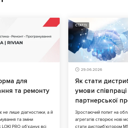
СТАТТІ
29.06.2026
орма для
Як стати дистри
ання та ремонту
умови співпраці
партнерської п
є не лише діагностики, а й
Зростаючий попит на обл
мування та зміни
агрегатів створює нові мо
к LOKI PRO об'єднує всі
стати дистриб’ютором MS