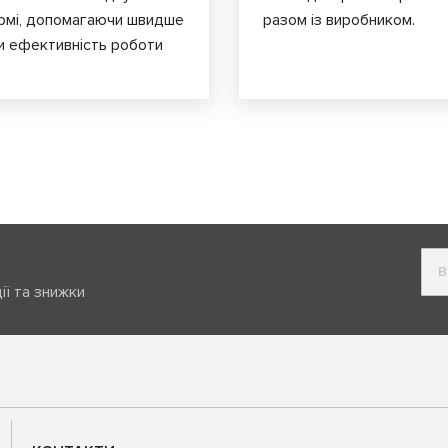
ормі, допомагаючи швидше
разом із виробником.
и ефективність роботи
ії та знижки