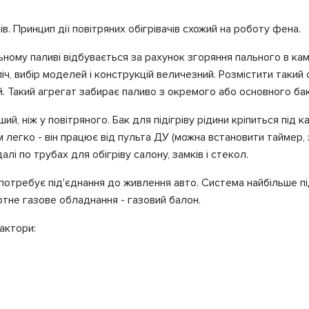
в. Принцип дії повітряних обігрівачів схожий на роботу фена.
ному паливі відбувається за рахунок згоряння пального в кам
зліч, вибір моделей і конструкцій величезний. Розмістити таки
й. Такий агрегат забирає паливо з окремого або основного бак
ий, ніж у повітряного. Бак для підігріву рідини кріпиться під
легко - він працює від пульта ДУ (можна встановити таймер, з
алі по трубах для обігріву салону, замків і стекол.
не потребує під'єднання до живлення авто. Система найбільше 
тне газове обладнання - газовий балон.
актори: