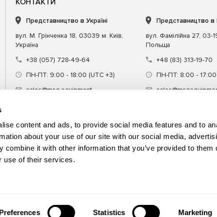
КОНТАКТИ
Представництво в Україні
Представництво в
вул. М. Грінченка 18, 03039 м. Київ,
вул. Фамілійна 27, 03-
Україна
Польща
+38 (057) 728-49-64
+48 (83) 313-19-70
ПН-ПТ: 9:00 - 18:00 (UTC +3)
ПН-ПТ: 8:00 - 17:00
sales@msg.equipment
sales@msgequipmen
s
ise content and ads, to provide social media features and to an
rmation about your use of our site with our social media, advertis
 combine it with other information that you’ve provided to them o
днання
Спецінструмент
Навчання
 use of their services.
Preferences
Statistics
Marketing