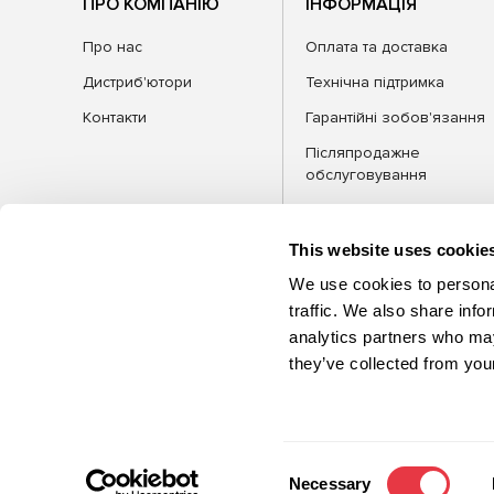
ПРО КОМПАНІЮ
ІНФОРМАЦІЯ
Про нас
Оплата та доставка
Дистриб'ютори
Технічна підтримка
Контакти
Гарантійні зобов'язання
Післяпродажне
обслуговування
FAQ
Блог
This website uses cookie
We use cookies to personal
traffic. We also share info
analytics partners who may
КАТЕГОРІЇ
Обла
they’ve collected from your
©2026 MSG Equipment. Усі права
захищені
Consent
Necessary