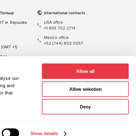
 Польщі
International contacts
197 м. Варшава,
USA office
+1 805 702 2714
Mexico office
+52 (744) 602 0057
 (GMT +1)
t.pl
Allow all
alyse our
ing and
Allow selection
r that
Кабелі
Програмне забезпечення
Deny
Карта сайту
Політика конфіденційності
Show details