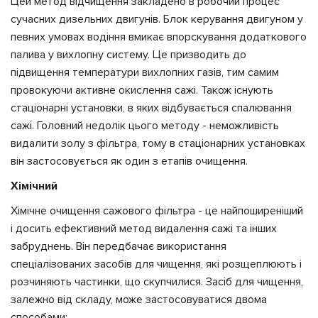
Цей метод відчищення закладено в робочий процес
сучасних дизельних двигунів. Блок керування двигуном у
певних умовах водіння вмикає впорскування додаткового
палива у вихлопну систему. Це призводить до
підвищення температури вихлопних газів, тим самим
провокуючи активне окислення сажі. Також існують
стаціонарні установки, в яких відбувається спалювання
сажі. Головний недолік цього методу - неможливість
видалити золу з фільтра, тому в стаціонарних установках
він застосовується як один з етапів очищення.
Хімічний
Хімічне очищення сажового фільтра - це найпоширеніший
і досить ефективний метод видалення сажі та інших
забруднень. Він передбачає використання
спеціалізованих засобів для чищення, які розщеплюють і
розчиняють частинки, що скупчилися. Засіб для чищення,
залежно від складу, може застосовуватися двома
способами: