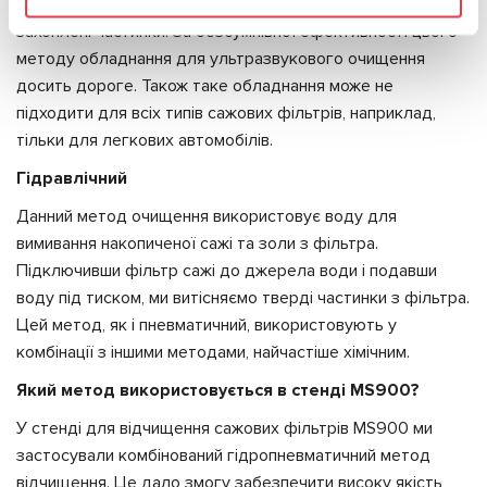
мікроскопічні хвилі тиску, які зміщують і видаляють
захоплені частинки. За безсумнівної ефективності цього
методу обладнання для ультразвукового очищення
досить дороге. Також таке обладнання може не
підходити для всіх типів сажових фільтрів, наприклад,
тільки для легкових автомобілів.
Гідравлічний
Данний метод очищення використовує воду для
вимивання накопиченої сажі та золи з фільтра.
Підключивши фільтр сажі до джерела води і подавши
воду під тиском, ми витісняємо тверді частинки з фільтра.
Цей метод, як і пневматичний, використовують у
комбінації з іншими методами, найчастіше хімічним.
Який метод використовується в стенді MS900?
У стенді для відчищення сажових фільтрів MS900 ми
застосували комбінований гідропневматичний метод
відчищення. Це дало змогу забезпечити високу якість