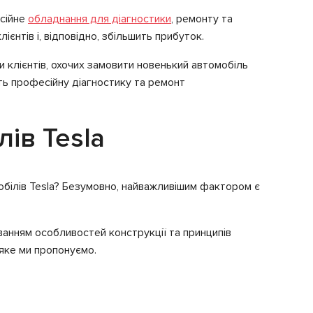
есійне
обладнання для діагностики
, ремонту та
ієнтів і, відповідно, збільшить прибуток.
ги клієнтів, охочих замовити новенький автомобіль
ють професійну діагностику та ремонт
ів Tesla
обілів Tesla? Безумовно, найважливішим фактором є
ванням особливостей конструкції та принципів
 яке ми пропонуємо.