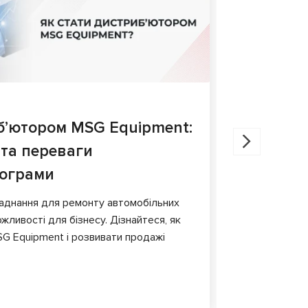
27.05.202
б’ютором MSG Equipment:
Діагнос
 та переваги
порівня
рограми
У статті ро
гальмівних 
аднання для ремонту автомобільних
обладнання т
жливості для бізнесу. Дізнайтеся, як
G Equipment і розвивати продажі