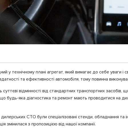
ий у технічному плані агрегат, який вимагає до себе уваги і
датності та ефективності автомобіля, тому повинна виконува
 суттєві відмінності від стандартних транспортних засобів, 
що будь-яка діагностика та ремонт мають проводитися на дил
 дилерських СТО були спеціалізовані стенди, обладнання та 
я змінилася з пропозицією від нашої компанії.