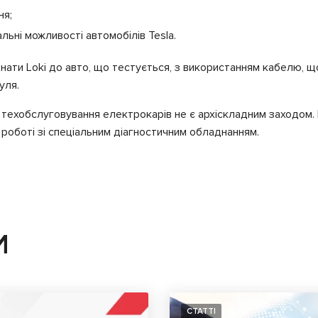
ня;
ьні можливості автомобілів Tesla.
днати Loki до авто, що тестується, з використанням кабелю, щ
уля.
і техобслуговування електрокарів не є архіскладним заходом. 
 роботі зі спеціальним діагностичним обладнанням.
И
СТАТТІ