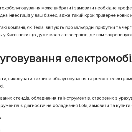
 техобслуговування може вибрати і замовити необхідне проф
на інвестиція у ваш бізнес, адже такий крок приверне нових кл
кі компанії, як Tesla, звітують про мільярдні прибутки та чер
іть у Києві поки що дуже мало автосервісів, де вам запропону
уговування електромобіл
ти, виконувати технічне обслуговування та ремонт електром
і.
аних стендів, обладнання та інструментів, створених з ураху
трументів є діагностичне обладнання Loki, замовити та купити
:
;