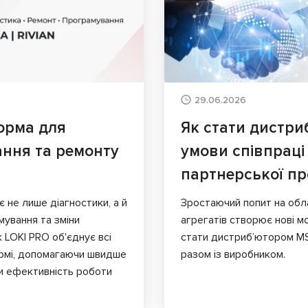
29.06.2026
орма для
Як стати дистри
ання та ремонту
умови співпраці
партнерської п
є не лише діагностики, а й
Зростаючий попит на обл
мування та зміни
агрегатів створює нові мо
к LOKI PRO об'єднує всі
стати дистриб’ютором MS
ормі, допомагаючи швидше
разом із виробником.
и ефективність роботи