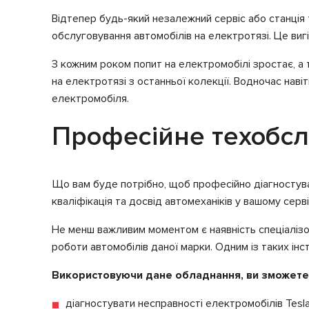
Відтепер будь-який незалежний сервіс або станція
обслуговування автомобілів на електротязі. Це вигід
З кожним роком попит на електромобілі зростає, а та
на електротязі з останньої колекції. Водночас нав
електромобіля.
Професійне техобсл
Що вам буде потрібно, щоб професійно діагностува
кваліфікація та досвід автомеханіків у вашому сервіс
Не менш важливим моментом є наявність спеціалізов
роботи автомобілів даної марки. Одним із таких інс
Використовуючи дане обладнання, ви зможете
діагностувати несправності електромобілів Tesla