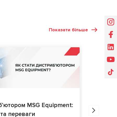
Показати більше
СТАТТІ
27.05.202
б’ютором MSG Equipment:
Діагнос
 та переваги
порівня