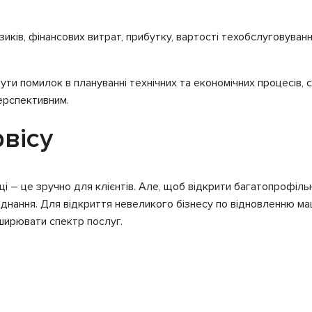
иків, фінансових витрат, прибутку, вартості техобслуговува
нути помилок в плануванні технічних та економічних процесів,
перспективним.
вісу
ці – це зручно для клієнтів. Але, щоб відкрити багатопрофільн
аднання. Для відкриття невеликого бізнесу по відновленню м
зширювати спектр послуг.