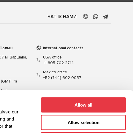
ЧАТ ІЗ НАМИ
 Польщі
International contacts
197 м. Варшава,
USA office
+1 805 702 2714
Mexico office
+52 (744) 602 0057
 (GMT +1)
t.pl
Allow all
alyse our
ing and
Allow selection
r that
Кабелі
Програмне забезпечення