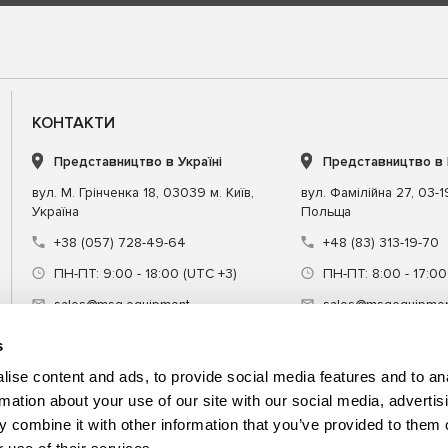
КОНТАКТИ
Представництво в Україні
Представництво в
вул. М. Грінченка 18, 03039 м. Київ,
вул. Фамілійна 27, 03-
Україна
Польща
+38 (057) 728-49-64
+48 (83) 313-19-70
ПН-ПТ: 9:00 - 18:00 (UTC +3)
ПН-ПТ: 8:00 - 17:00
sales@msg.equipment
sales@msgequipmen
s
ise content and ads, to provide social media features and to an
rmation about your use of our site with our social media, advertis
 combine it with other information that you’ve provided to them o
днання
Спецінструмент
Навчання