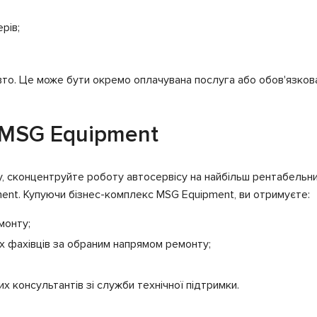
рів;
о. Це може бути окремо оплачувана послуга або обов'язкова 
 MSG Еquipment
у, сконцентруйте роботу автосервісу на найбільш рентабельн
ment. Купуючи бізнес-комплекс MSG Еquipment, ви отримуєте:
монту;
их фахівців за обраним напрямом ремонту;
 консультантів зі служби технічної підтримки.