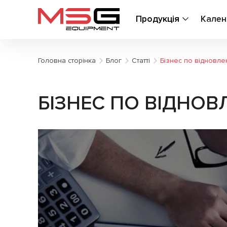
Продукція
Кален
Головна сторінка
Блог
Статті
Бізнес по відновл
БІЗНЕС ПО ВІДНО