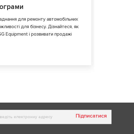
рограми
У статті ро
гальмівних 
аднання для ремонту автомобільних
обладнання т
жливості для бізнесу. Дізнайтеся, як
G Equipment і розвивати продажі
Підписатися