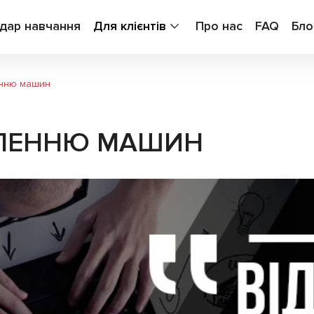
дар навчання
Для клієнтів
Про нас
FAQ
Бло
енню машин
ВЛЕННЮ МАШИН