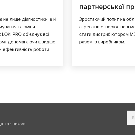
партнерської п
є не лише діагностики, а й
Зростаючий попит на обл
мування та зміни
агрегатів створює нові мо
к LOKI PRO об'єднує всі
стати дистриб’ютором MS
ормі, допомагаючи швидше
разом із виробником.
и ефективність роботи
ії та знижки