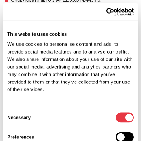
Оновлювати авто з AP22.53.0 MXMSM3.
Встановлювати та настроювати навігацію.
Встановлювати нові прошивки.
Міняти конфігурацію автомобіля.
This website uses cookies
Зчитувати алерти з розшифровкою.
We use cookies to personalise content and ads, to
Видаляти сервісні алерти.
provide social media features and to analyse our traffic.
Зчитувати DTC з окремих блоків автомобіля з
We also share information about your use of our site with
подальшою розшифровкою.
our social media, advertising and analytics partners who
may combine it with other information that you’ve
provided to them or that they’ve collected from your use
Навчання
of their services.
Щоб новий бізнес був прибутковим, необхідно володіти
набором знань та навичок як технічного, так і юридичного
Consent
характеру, знати, як розподіляти фінанси, вести
Necessary
Selection
бухгалтерський облік.
Навчальний центр MSG Equipment пропонує курси
Preferences
навчання фахівців СТО, по напрямах, що мають попит у