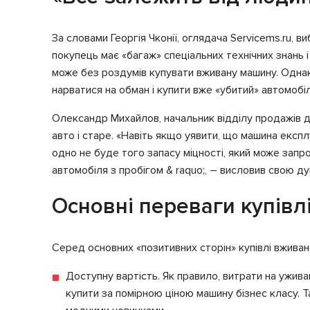
За словами Георгія Чконії, оглядача Servicems.ru, 
покупець має «багаж» спеціальних технічних знань і
може без роздумів купувати вживану машину. Однак 
нарватися на обман і купити вже «убитий» автомобіл
Олександр Михайлов, начальник відділу продажів д
авто і старе. «Навіть якщо уявити, що машина експл
одно не буде того запасу міцності, який може запро
автомобіля з пробігом & raquo;, – висловив свою д
Основні переваги купівл
Серед основних «позитивних сторін» купівлі вживан
Доступну вартість. Як правило, витрати на ужив
купити за помірною ціною машину бізнес класу. Т