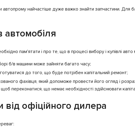
и автопрому найчастіше дуже важко знайти запчастини. Для б
в автомобіля
бхідно пам'ятати і про те, що в процесі вибору і купівлі авто
иборі б/в машини може зайняти багато часу;
дготуватися до того, що буде потрібен капітальний ремонт;
ованого фахівця, який допоможе провести його огляд і розрах
 щоб переконатися, що немає необхідності здійснювати капіт
 від офіційного дилера
ереваг: