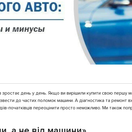
в зростає день у день. Якщо ви вирішили купити свою першу м
извести до частих поломок машини. А діагностика та ремонт 
одіїв-початківців переоцінити просто неможливо. Ми також по
и, а не від машини»