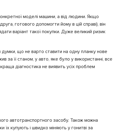
 конкретної моделі машини, а від людини. Якщо
руга, готового допомогти йому в цій справі), він
ядати варіант такої покупки. Дуже великий ризик
думки, що не варто ставити на одну планку нове
 за її станом, у авто, яке було у використанні, все
айкраща діагностика не виявить усіх проблем
ового автотранспортного засобу. Також можна
и їх купують і швидко міняють у гонитві за