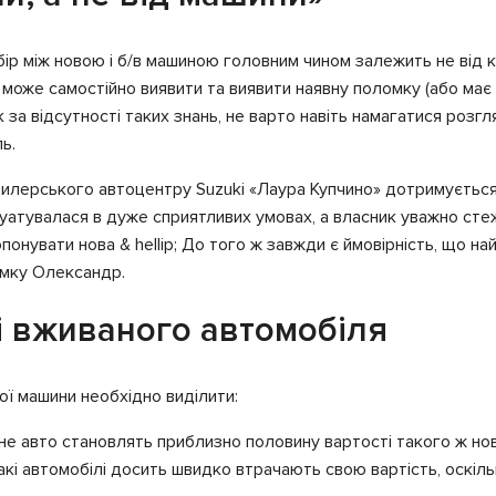
вибір між новою і б/в машиною головним чином залежить не від
 може самостійно виявити та виявити наявну поломку (або має д
за відсутності таких знань, не варто навіть намагатися розгл
ь.
илерського автоцентру Suzuki «Лаура Купчино» дотримується 
уатувалася в дуже сприятливих умовах, а власник уважно стежив
понувати нова & hellip; До того ж завжди є ймовірність, що н
умку Олександр.
і вживаного автомобіля
ої машини необхідно виділити:
ане авто становлять приблизно половину вартості такого ж н
акі автомобілі досить швидко втрачають свою вартість, оскільк