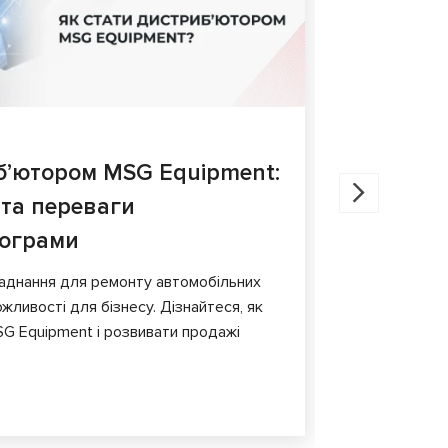
27.05.202
б’ютором MSG Equipment:
Діагнос
 та переваги
порівня
рограми
У статті ро
гальмівних 
аднання для ремонту автомобільних
обладнання т
жливості для бізнесу. Дізнайтеся, як
G Equipment і розвивати продажі