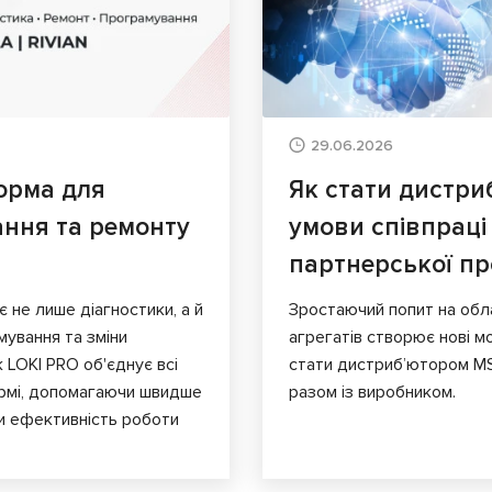
29.06.2026
орма для
Як стати дистри
ання та ремонту
умови співпраці
партнерської п
є не лише діагностики, а й
Зростаючий попит на обл
мування та зміни
агрегатів створює нові мо
к LOKI PRO об'єднує всі
стати дистриб’ютором MS
ормі, допомагаючи швидше
разом із виробником.
и ефективність роботи