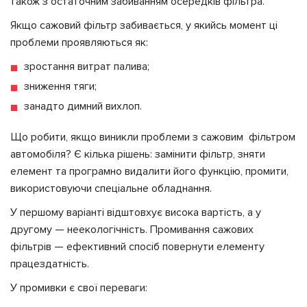
також з остаточним забиванням осередків фільтра.
Якщо сажовий фільтр забивається, у якийсь момент ці
проблеми проявляються як:
зростання витрат палива;
зниження тяги;
занадто димний вихлоп.
Що робити, якщо виникли проблеми з сажовим фільтром
автомобіля? Є кілька рішень: замінити фільтр, зняти
елемент та програмно видалити його функцію, промити,
використовуючи спеціальне обладнання.
У першому варіанті відштовхує висока вартість, а у
другому — неекологічність. Промивання сажових
фільтрів — ефективний спосіб повернути елементу
працездатність.
У промивки є свої переваги: