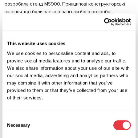
розробила стенд MS900. Принципові конструкторські
рішення, що були застосовані при його розробці,
дозволяють максимально ефективно проводити
очищення фільтрів.
MS900:
This website uses cookies
Ефективно очищує сажові фільтри легкових авто за
We use cookies to personalise content and ads, to
35-50 хвилин та вантажівок за 50-80 хвилин.
provide social media features and to analyse our traffic.
Можна вибрати оптимальний режим промивання та
We also share information about your use of our site with
сушіння під конкретний тип/вид фільтрів.
our social media, advertising and analytics partners who
Працює в автоматичному режимі, не вимагає постійної
may combine it with other information that you’ve
присутності оператора.
provided to them or that they’ve collected from your use
of their services.
Підключається до системи центрального
водопостачання.
Можна підібрати оптимальну температуру води в баках
Consent
під конкретний промивний реагент, що дозволяє
Necessary
Selection
збільшити ефективність реагенту та скоротити час