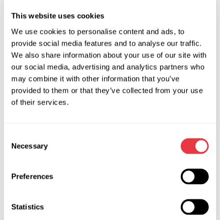
будем рады встретить каждого.
This website uses cookies
Приходите пообщаться:
We use cookies to personalise content and ads, to
обсудить условия сотрудничества;
provide social media features and to analyse our traffic.
познакомиться с нашими предложениями по
We also share information about your use of our site with
расширению бизнеса;
our social media, advertising and analytics partners who
may combine it with other information that you’ve
приобрести наше оборудование и убедиться в его
provided to them or that they’ve collected from your use
качестве;
of their services.
познакомиться ближе с направлениями диагностики,
оборудованием и курсами обучения.
Consent
Necessary
Selection
АКТУАЛЬНЫЕ НОВОСТИ
Preferences
Statistics
ВЫСТАВКИ