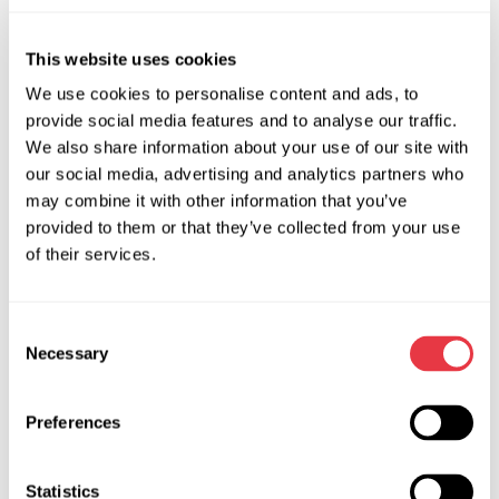
То же получается при разгерметизации баллона. При
наличии утечки воздуха, давление в нем падает быстрее,
This website uses cookies
чем в исправном, поэтому компрессор включается чаще
We use cookies to personalise content and ads, to
обычного и предохранительное кольцо достаточно
provide social media features and to analyse our traffic.
быстро изнашивается.
We also share information about your use of our site with
our social media, advertising and analytics partners who
Где выполнять?
may combine it with other information that you’ve
provided to them or that they’ve collected from your use
Важно выполнять ремонт в специализированных
of their services.
надежных автосервисах, иначе существует риск:
купить и установить бракованные детали или рабочие
Consent
элементы низкого качества (это чревато не только
Necessary
Selection
переустановкой самой пневматики, но и разбитыми
креплениями и кузовом);
Preferences
не учесть все особенности вашей модели авто (на
разных автомобилях стоит разный пневматический
элемент с индивидуальными особенностями
Statistics