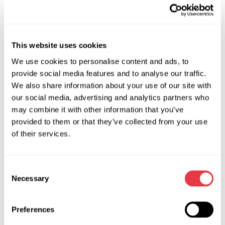
реек и насосов ГУР;
компрессоров автокондиционеров;
тормозных суппортов;
This website uses cookies
амортизаторов и стоек всех типов.
We use cookies to personalise content and ads, to
Во время обучения важно получить практические навыки,
provide social media features and to analyse our traffic.
которые пригодятся в ежедневной работе.
We also share information about your use of our site with
our social media, advertising and analytics partners who
4. Обеспечьте качество и эффективность работы -
may combine it with other information that you’ve
используйте профессиональное оборудование и
provided to them or that they’ve collected from your use
надежные комплектующие
of their services.
Чтобы бизнес развивался, клиенты должны
возвращаться к вам и рекомендовать автосервис.
Consent
Лучше сразу приобрести необходимое оборудование.
Necessary
Selection
Профессиональные стенды, инструмент помогут
выполнять работу быстро и качественно, а также
Preferences
поднимет авторитет мастерской в глазах клиентов.