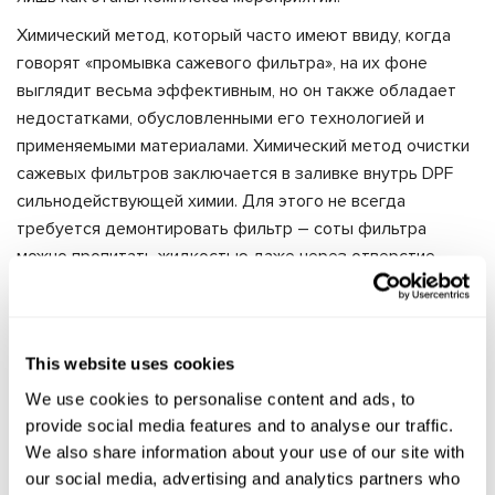
Химический метод, который часто имеют ввиду, когда
говорят «промывка сажевого фильтра», на их фоне
выглядит весьма эффективным, но он также обладает
недостатками, обусловленными его технологией и
применяемыми материалами. Химический метод очистки
сажевых фильтров заключается в заливке внутрь DPF
сильнодействующей химии. Для этого не всегда
требуется демонтировать фильтр – соты фильтра
можно пропитать жидкостью даже через отверстие
датчика. Основных минусов химической промывки два:
Вопиющая неэкологичность способа. Отработанная
жидкость весьма небезопасна не только для
This website uses cookies
окружающей среды, но и даже для здоровья
We use cookies to personalise content and ads, to
персонала, проводящего работы.
provide social media features and to analyse our traffic.
Количество затраченного времени.
We also share information about your use of our site with
Продолжительность «отмокания» фильтра – 8-10
our social media, advertising and analytics partners who
часов.