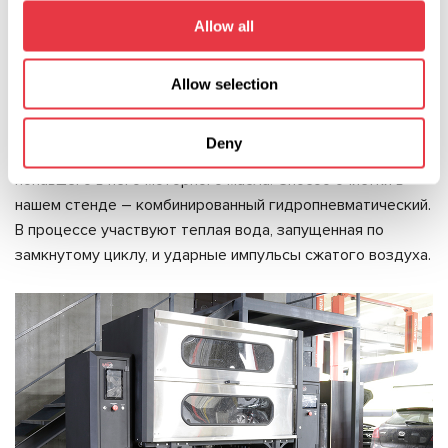
основные преимущества
Allow all
Разработанный нами стенд для очистки сажевых
Allow selection
фильтров MS900 работает по совершенно иному
принципу. Химия в нем не применяется, за исключением
Deny
случаев, когда DPF нужно предварительно промыть от
попавшего в него моторного масла. Способ очистки в
нашем стенде – комбинированный гидропневматический.
В процессе участвуют теплая вода, запущенная по
замкнутому циклу, и ударные импульсы сжатого воздуха.