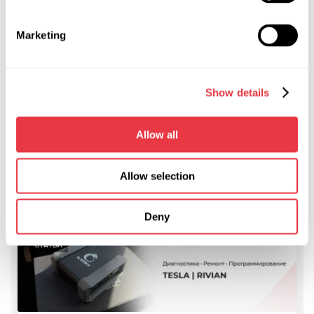
Мы рассмотрели основные элементы передней
подвески, неисправность которых можно обнаружить
Marketing
самостоятельно.
Тщательная диагностика подвески автомобиля возможна
только с профессиональным
оборудованием для СТО
,
Show details
поэтому во избежание скрытых поломок доверьте эту
работу профессионалам.
Allow all
Allow selection
АКТУАЛЬНЫЕ НОВОСТИ
Deny
СТАТЬИ