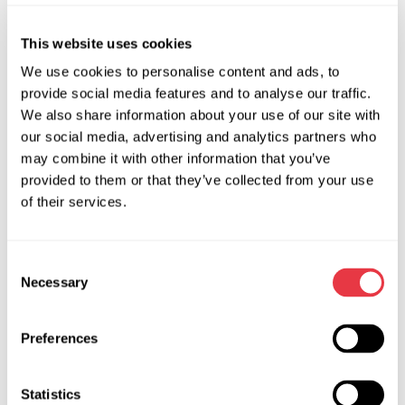
люфтят, то требуют ремонта/замены.
Резинометаллические шарниры.
This website uses cookies
We use cookies to personalise content and ads, to
Если при осмотре вы обнаружите выпирание резины,
provide social media features and to analyse our traffic.
разрывы или потертости наружного торца, детали
We also share information about your use of our site with
подлежат замене.
our social media, advertising and analytics partners who
Подшипники ступицы.
may combine it with other information that you’ve
provided to them or that they’ve collected from your use
Их состояние можно определить по двум признакам:
of their services.
шатание или гудение поддомкраченного колеса при его
раскрутке – сигнал к замене ступиц.
Consent
ШРУС.
Necessary
Selection
На неисправность шарнира равных угловых скоростей
укажет специфический хруст в момент прохождения
Preferences
автомобилем крутых поворотов с небольшим
ускорением.
Statistics