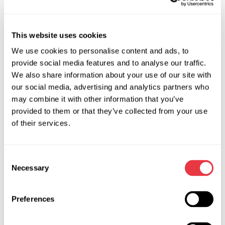
очередь приводит к ускоренному износу уплотнений и
появлению течи.
This website uses cookies
Как проверить суппорт?
We use cookies to personalise content and ads, to
provide social media features and to analyse our traffic.
Проверить суппорт можно не отключая от
We also share information about your use of our site with
гидравлической системы. Однако придётся его
our social media, advertising and analytics partners who
отсоединить от ступицы или поворотного кулака.
may combine it with other information that you’ve
Начинать проверку надо с визуального осмотра. Нужно
provided to them or that they’ve collected from your use
проверить наличие потёков жидкости и целостность
of their services.
пыльников. Далее надавите на поршень, он должен
утопиться без усилий. Затем проверяем плавность
Consent
перемещения скобы тормозного суппорта. Если суппорт
Necessary
Selection
оборудован механическим механизмом стояночного
тормоза, то проверяем плавность его работы.
Preferences
Надежность суппорта