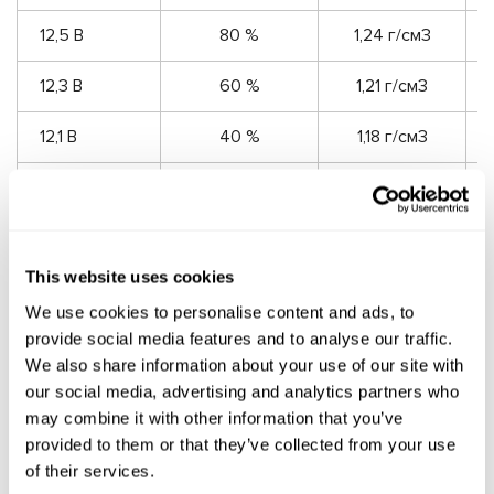
12,5 В
80 %
1,24 г/см
3
12,3 В
60 %
1,21 г/см
3
12,1 В
40 %
1,18 г/см
3
11,9 В
20 %
1,14 г/см
3
11,7 В
0 %
1,10 г/см
3
This website uses cookies
We use cookies to personalise content and ads, to
provide social media features and to analyse our traffic.
Зачем нужно утепление
We also share information about your use of our site with
our social media, advertising and analytics partners who
аккумулятора зимой?
may combine it with other information that you’ve
provided to them or that they’ve collected from your use
Составляющие части автомобиля нормально работают
of their services.