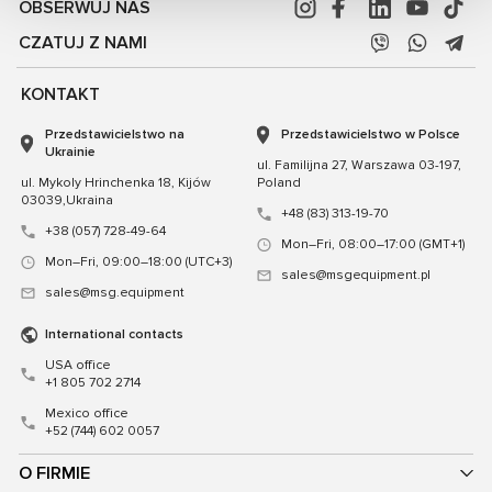
OBSERWUJ NAS
CZATUJ Z NAMI
KONTAKT
Przedstawicielstwo na
Przedstawicielstwo w Polsce
Ukrainie
ul. Familijna 27, Warszawa 03-197,
ul. Mykoly Hrinchenka 18, Kijów
Poland
03039,Ukraina
+48 (83) 313-19-70
+38 (057) 728-49-64
Mon–Fri, 08:00–17:00 (GMT+1)
Mon–Fri, 09:00–18:00 (UTC+3)
sales@msgequipment.pl
sales@msg.equipment
International contacts
USA office
+1 805 702 2714
Mexico office
+52 (744) 602 0057
O FIRMIE