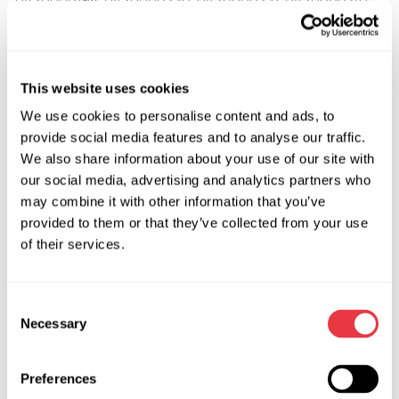
0420000242, 0420000251, 0420000252, 0420000300,
0420000301, 0420000330, 0422000061, 0422000062,
0422000090, 0422000110, 0422000111, 0422000120,
0422000212, 0422000221, 0422000260, 0422000281,
This website uses cookies
0422000391, 0422000392, 0422000393, 0422000400,
We use cookies to personalise content and ads, to
0422000402, 0422000403, 0422000404, 0422000410,
provide social media features and to analyse our traffic.
0422000411, 0422000412, 0422000413, 0422000420,
We also share information about your use of our site with
0422000421, 0422000422, 0422000423, 0422000460,
our social media, advertising and analytics partners who
0422000462, 0422000463, 0422000512, 0422000513,
may combine it with other information that you’ve
0422000530, 0422000531, 0422000532, 0422000533,
provided to them or that they’ve collected from your use
0422000610, 0422000611, 0422000612, 0422000613,
of their services.
0422000620, 0422000621, 0422000622, 0422000642,
0422000650, 0422000651, 0422000652, 0422000681,
Consent
0422000683, 0422000690, 0422000691, 0422000831,
Necessary
Selection
0422000840, 0422000841, 0422000941, 0422001020,
0422001021, 0422001030, 0422001031, 0422001032,
0422001040, 0422001041, 0422001060, 0422001061,
Preferences