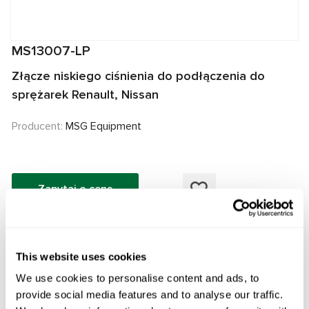
MS13007-LP
Złącze niskiego ciśnienia do podłączenia do
sprężarek Renault, Nissan
Producent:
MSG Equipment
Zapytaj o cenę
OEM
This website uses cookies
MS13007LP, 0422000681, 0422000683, 0422001490,
We use cookies to personalise content and ads, to
0422001540, 0422001560, 0424000010, 0424000012,
provide social media features and to analyse our traffic.
0424000510, 0424001400, 0424001411, 0424001412,