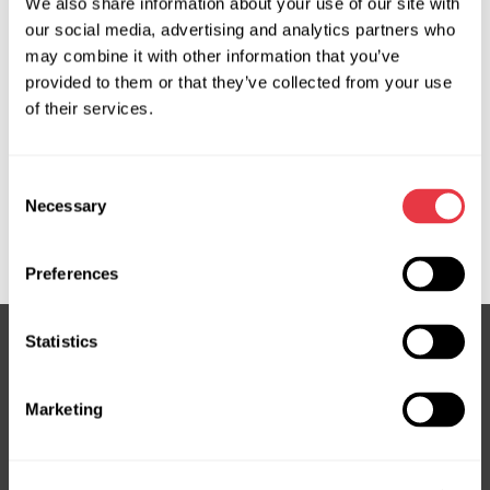
We also share information about your use of our site with
05D01670, 103498, 511153, 511255, 511547, 700511153,
our social media, advertising and analytics partners who
700511255, 926000134R, 926001MG0A, 926002035R,
may combine it with other information that you’ve
926002618R, 926003NF0A, 926003NG0A, 926004BC0A,
provided to them or that they’ve collected from your use
926004GA0A, 926005501R, 926005SA0A,
of their services.
926005SA0B, 926005SA0C, 926005SA1A,
926005WK0B, 926008231R, 926008999R, AC01257,
Consent
AC01PA023, AC01PA028, ACP01252, ACP01354,
Necessary
Selection
EVAC0014R, EVAC0015R, EVAC0018R, EVAC0021R,
EVAC0022R, EVAC0072R, EVAC0075R, EVAC0085R
Preferences
Statistics
Subskrybuj nasz newsletter
Marketing
Nie przegap ekskluzywnych ofert i rabatów
Subskrybuj