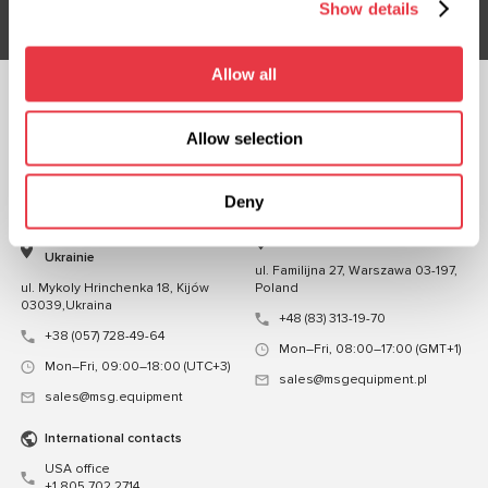
Show details
Allow all
OBSERWUJ NAS
Allow selection
CZATUJ Z NAMI
KONTAKT
Deny
Przedstawicielstwo na
Przedstawicielstwo w Polsce
Ukrainie
ul. Familijna 27, Warszawa 03-197,
ul. Mykoly Hrinchenka 18, Kijów
Poland
03039,Ukraina
+48 (83) 313-19-70
+38 (057) 728-49-64
Mon–Fri, 08:00–17:00 (GMT+1)
Mon–Fri, 09:00–18:00 (UTC+3)
sales@msgequipment.pl
sales@msg.equipment
International contacts
USA office
+1 805 702 2714