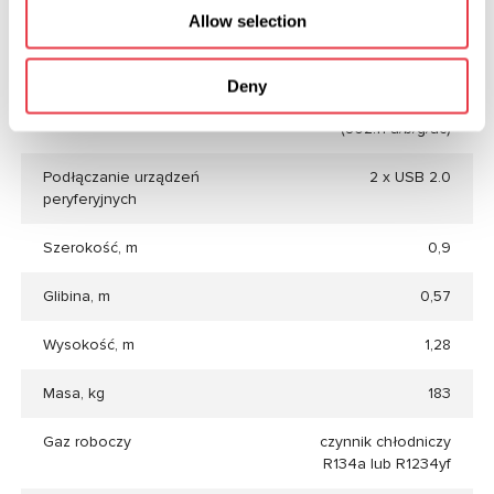
zewnętrznej
Allow selection
drukarki (Brak w
zestawie)
Deny
Połączenie z Internetem
Ethernet, Wi-Fi
(802.11 a/b/g/ac)
Podłączanie urządzeń
2 x USB 2.0
peryferyjnych
Szerokość, m
0,9
Glibina, m
0,57
Wysokość, m
1,28
Masa, kg
183
Gaz roboczy
czynnik chłodniczy
R134a lub R1234yf