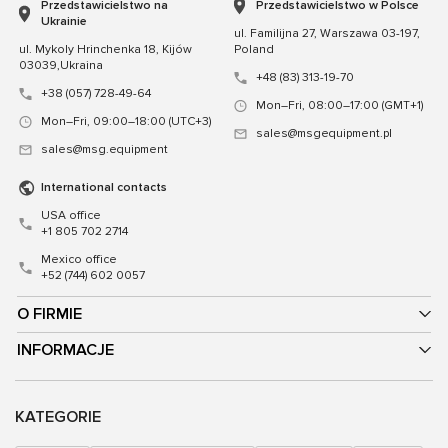
Przedstawicielstwo na
Przedstawicielstwo w Polsce
Ukrainie
ul. Familijna 27, Warszawa 03-197,
ul. Mykoly Hrinchenka 18, Kijów
Poland
03039,Ukraina
+48 (83) 313-19-70
+38 (057) 728-49-64
Mon–Fri, 08:00–17:00 (GMT+1)
Mon–Fri, 09:00–18:00 (UTC+3)
sales@msgequipment.pl
sales@msg.equipment
International contacts
USA office
+1 805 702 2714
Mexico office
+52 (744) 602 0057
O FIRMIE
INFORMACJE
KATEGORIE