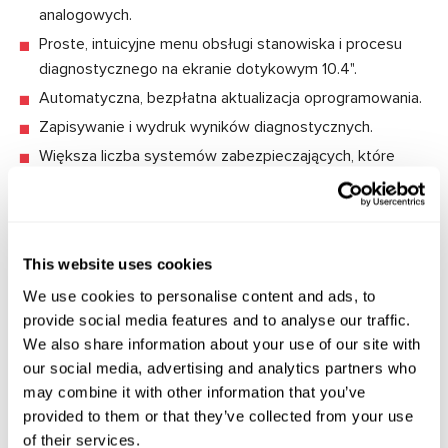
analogowych.
Proste, intuicyjne menu obsługi stanowiska i procesu
diagnostycznego na ekranie dotykowym 10.4".
Automatyczna, bezpłatna aktualizacja oprogramowania.
Zapisywanie i wydruk wyników diagnostycznych.
Większa liczba systemów zabezpieczających, które
zapobiegają uszkodzeniu stanowiska przed niewłaściwą
obsługą.
This website uses cookies
We use cookies to personalise content and ads, to
Specyfikacje techniczne
provide social media features and to analyse our traffic.
We also share information about your use of our site with
Napięcie zasilania, V
400
our social media, advertising and analytics partners who
may combine it with other information that you’ve
Pobór mocy, kW
5.5
provided to them or that they’ve collected from your use
of their services.
Aktualizacja oprogramowania
dostępnie