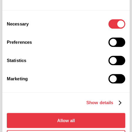
Napięcie badanych urządzeń
12, 24
(podzespołów), V
Consent
Necessary
Selection
Obroty napędu, obr/min
od 0 do 3000
Preferences
Regulacja obrotów napędu
płynnie
Typ przekładni napędu
pasowy klinowy /
Statistics
podzespołu
wieloklinowy
Sterowanie
na wyświetlaczu
Marketing
dotykowym i
sterowanie
mechaniczne
Show details
Zapisywanie wyników
dostępnie
diagnostycznych
Allow all
Wydruk wyników diagnostycznych
dostępne za
pośrednictwem