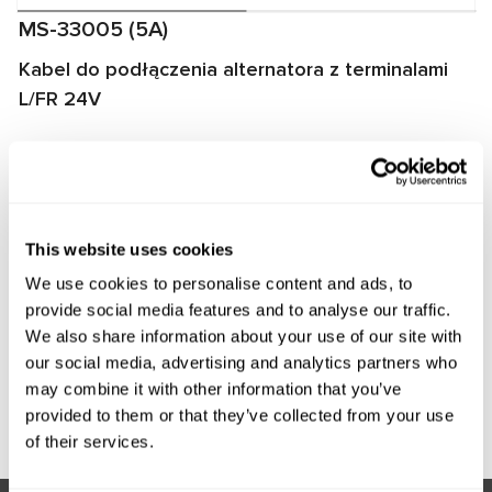
MS-33005 (5A)
Kabel do podłączenia alternatora z terminalami
L/FR 24V
Kabel przeznaczony do diagnozowania alternatorów na
stanowiskach MS002A/MS005/MS005A/MS008. Kabel
umożliwia szybkie i prawidłowe podłączenie alternatora do
stanowiska, a także zapewnia niezawodną komunikację
This website uses cookies
między regulatorem napięcia alternatora a stanowiskiem.
We use cookies to personalise content and ads, to
Producent:
MSG Equipment
provide social media features and to analyse our traffic.
We also share information about your use of our site with
our social media, advertising and analytics partners who
may combine it with other information that you’ve
Zapytaj o cenę
provided to them or that they’ve collected from your use
of their services.