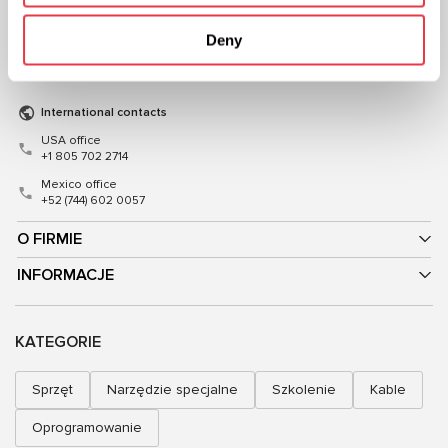
+48 (83) 313-19-70
+38 (057) 728-49-64
Mon–Fri, 08:00–17:00 (GMT+1)
Deny
Mon–Fri, 09:00–18:00 (UTC+3)
sales@msgequipment.pl
sales@msg.equipment
International contacts
USA office
+1 805 702 2714
Mexico office
+52 (744) 602 0057
O FIRMIE
INFORMACJE
KATEGORIE
Sprzęt
Narzędzie specjalne
Szkolenie
Kable
Oprogramowanie