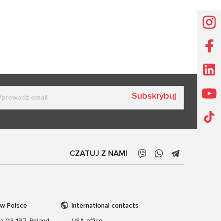
Subskrybuj
CZATUJ Z NAMI
 w Polsce
International contacts
wa 03-197, Poland
USA office