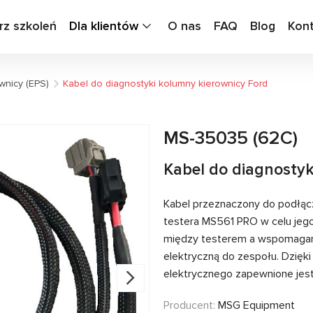
rz szkoleń
Dla klientów
O nas
FAQ
Blog
Kon
wnicy (EPS)
Kabel do diagnostyki kolumny kierownicy Ford
MS-35035 (62C)
Kabel do diagnostyk
Kabel przeznaczony do podłąc
testera MS561 PRO w celu jeg
między testerem a wspomagani
elektryczną do zespołu. Dzięk
elektrycznego zapewnione jest
Producent:
MSG Equipment