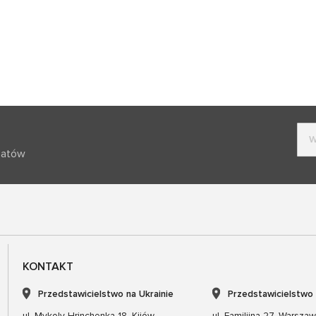
batów
KONTAKT
Przedstawicielstwo na Ukrainie
Przedstawicielstwo
ul. Mykoly Hrinchenka 18, Kijów
ul. Familijna 27, Warsza