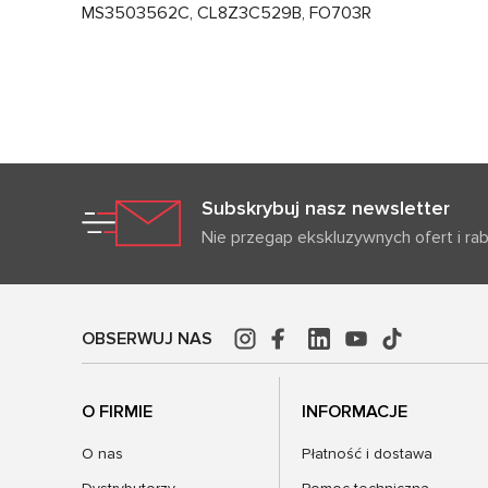
MS3503562C, CL8Z3C529B, FO703R
Subskrybuj nasz newsletter
Nie przegap ekskluzywnych ofert i ra
OBSERWUJ NAS
O FIRMIE
INFORMACJE
O nas
Płatność i dostawa