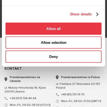
Subskrybuj nasz newsletter
Nie przegap ekskluzywnych ofert i rabatów
Show details
Subskrybuj
Allow all
Allow selection
OBSERWUJ NAS
Deny
CZATUJ Z NAMI
KONTAKT
Przedstawicielstwo na
Przedstawicielstwo w Polsce
Ukrainie
ul. Familijna 27, Warszawa 03-197,
ul. Mykoly Hrinchenka 18, Kijów
Poland
03039,Ukraina
+48 (83) 313-19-70
+38 (057) 728-49-64
Mon–Fri, 08:00–17:00 (GMT+1)
Mon–Fri, 09:00–18:00 (UTC+3)