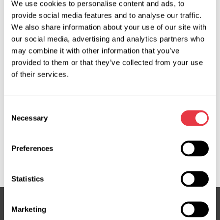
We use cookies to personalise content and ads, to
Zapytaj o cenę
provide social media features and to analyse our traffic.
We also share information about your use of our site with
our social media, advertising and analytics partners who
may combine it with other information that you’ve
OEM
provided to them or that they’ve collected from your use
of their services.
MS3503357C, 563003Q601, 563003S725, 563003Z520,
563102T201, 563102T211, 563102T221, 563102T301,
563102W100, 563102W250, 563102W600, 563102W830,
Consent
563102W850, 563102W900, 563103Q200, 563103Q201,
Necessary
Selection
563103Q400, 563103Q601, 563103Q801, 563103S800,
563103Z200, 563103Z500, 563104R801, 563104U101,
56310B8250, 563903Q802, HY710R, HY711R, HY713R,
Preferences
KI708R
Statistics
Marketing