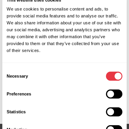
Producent:
MSG Equipment
We use cookies to personalise content and ads, to
provide social media features and to analyse our traffic.
We also share information about your use of our site with
Zapytaj o cenę
our social media, advertising and analytics partners who
may combine it with other information that you’ve
provided to them or that they’ve collected from your use
of their services.
OEM
MS3603268R, 3GS5503, 490010847R, 490012249R,
Consent
490013432R, 490014702R, 490014849R, 490016765R,
Necessary
Selection
490016795R, 490016814R, 490017945R, 490018714R,
490019324R, 490045300R, 490046321R, 490047298R,
8201604716, ATGE4397, ATGE43971RB, ATGE4398,
Preferences
ATGE43981RB, ATGE44942RB, E4397, E4398, JRE222,
RE118, RE118R, RE418NLF0R, SR20058, SR23391
Statistics