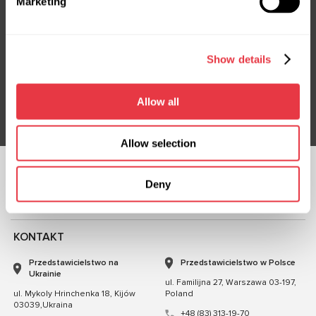
Marketing
Subskrybuj nasz newsletter
Show details
Nie przegap ekskluzywnych ofert i rabatów
Subskrybuj
Allow all
Allow selection
OBSERWUJ NAS
Deny
CZATUJ Z NAMI
KONTAKT
Przedstawicielstwo na
Przedstawicielstwo w Polsce
Ukrainie
ul. Familijna 27, Warszawa 03-197,
ul. Mykoly Hrinchenka 18, Kijów
Poland
03039,Ukraina
+48 (83) 313-19-70