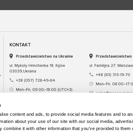
KONTAKT
Przedstawicielstwo na Ukrainie
Przedstawicielstwo
ul. Mykoly Hrinchenka 18, Kijów
ul. Familijna 27, Warsza
03039,Ukraina
+48 (83) 313-19-70
e
+38 (057) 728-49-64
Mon–Fri, 08:00–17:
Mon–Fri, 09:00–18:00 (UTC+3)
sales@msgequipmen
sales@msg.equipment
s
ise content and ads, to provide social media features and to an
rmation about your use of our site with our social media, advertis
 combine it with other information that you’ve provided to them o
Sprzęt
Narzędzie specjalne
Szkol