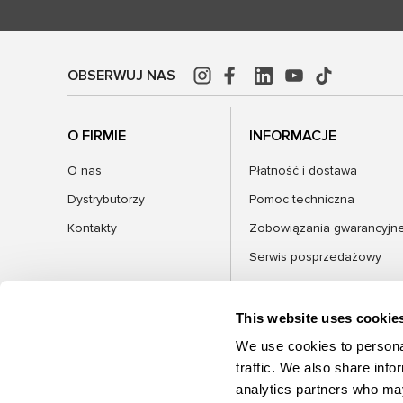
OBSERWUJ NAS
O FIRMIE
INFORMACJE
O nas
Płatność i dostawa
Dystrybutorzy
Pomoc techniczna
Kontakty
Zobowiązania gwarancyjn
Serwis posprzedażowy
FAQ
Blog
This website uses cookie
We use cookies to personal
traffic. We also share info
analytics partners who may
KATEGORIE