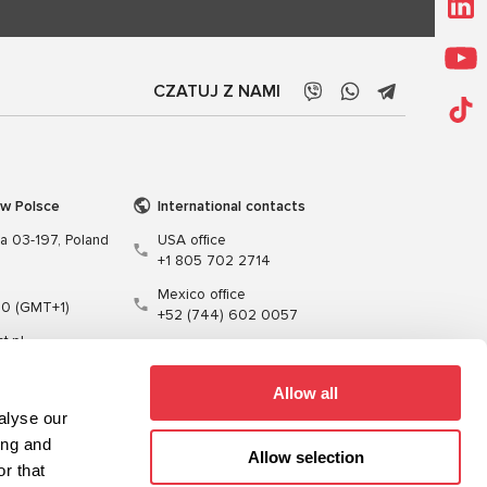
CZATUJ Z NAMI
 w Polsce
International contacts
wa 03-197, Poland
USA office
+1 805 702 2714
Mexico office
00 (GMT+1)
+52 (744) 602 0057
t.pl
Allow all
alyse our
ing and
Allow selection
r that
enie
Kable
Oprogramowanie