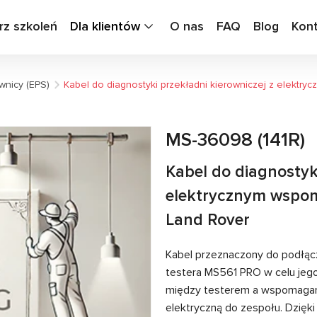
rz szkoleń
Dla klientów
O nas
FAQ
Blog
Kon
wnicy (EPS)
Kabel do diagnostyki przekładni kierowniczej z elekt
MS-36098 (141R)
Kabel do diagnostyki
elektrycznym wspo
Land Rover
Kabel przeznaczony do podłąc
testera MS561 PRO w celu jeg
między testerem a wspomagani
elektryczną do zespołu. Dzięk