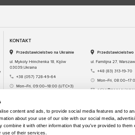
KONTAKT
Przedstawicielstwo na Ukrainie
Przedstawicielstwo
ul. Mykoly Hrinchenka 18, Kijów
ul. Familijna 27, Warsza
03039,Ukraina
+48 (83) 313-19-70
e
+38 (057) 728-49-64
Mon–Fri, 08:00–17:
Mon–Fri, 09:00–18:00 (UTC+3)
sales@msgequipmen
sales@msg.equipment
s
ise content and ads, to provide social media features and to an
rmation about your use of our site with our social media, advertis
 combine it with other information that you’ve provided to them o
Sprzęt
Narzędzie specjalne
Szkol
 use of their services.