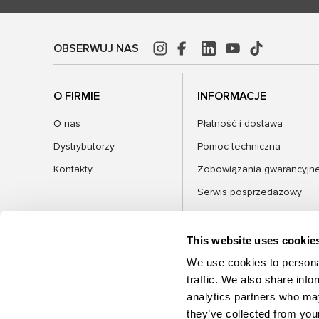
OBSERWUJ NAS
O FIRMIE
INFORMACJE
O nas
Płatność i dostawa
Dystrybutorzy
Pomoc techniczna
Kontakty
Zobowiązania gwarancyjn
Serwis posprzedażowy
FAQ
Blog
This website uses cookie
We use cookies to personal
traffic. We also share info
analytics partners who may
KATEGORIE
they’ve collected from your