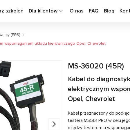
rz szkoleń
Dla klientów
O nas
FAQ
Blog
Kon
wnicy (EPS)
znym wspomaganiem układu kierowniczego Opel, Chevrolet
MS-36020 (45R)
Kabel do diagnostyki
elektrycznym wspo
Opel, Chevrolet
Kabel przeznaczony do podłąc
testera MS561 PRO w celu jeg
między testerem a wspomagani