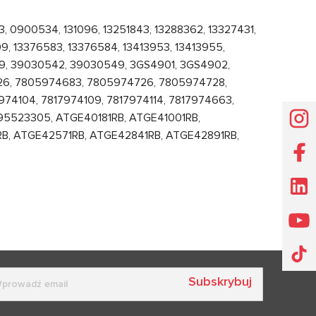
0900534, 131096, 13251843, 13288362, 13327431,
9, 13376583, 13376584, 13413953, 13413955,
119, 39030542, 39030549, 3GS4901, 3GS4902,
26, 7805974683, 7805974726, 7805974728,
74104, 7817974109, 7817974114, 7817974663,
 95523305, ATGE40181RB, ATGE41001RB,
RB, ATGE42571RB, ATGE42841RB, ATGE42891RB,
Subskrybuj