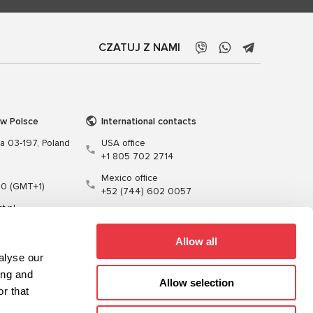
CZATUJ Z NAMI
 w Polsce
International contacts
wa 03-197, Poland
USA office
+1 805 702 2714
Mexico office
00 (GMT+1)
+52 (744) 602 0057
t.pl
Allow all
alyse our
ing and
Allow selection
r that
enie
Kable
Oprogramowanie