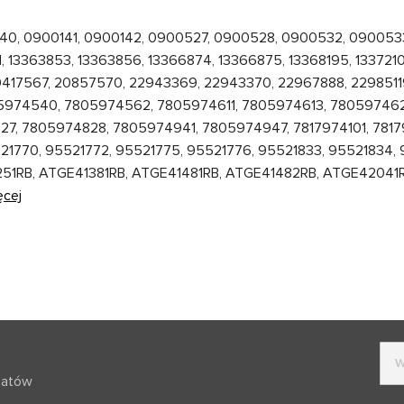
, 0900141, 0900142, 0900527, 0900528, 0900532, 0900533, 
, 13363853, 13363856, 13366874, 13366875, 13368195, 1337210
 19417567, 20857570, 22943369, 22943370, 22967888, 22985
05974540, 7805974562, 7805974611, 7805974613, 78059746
, 7805974828, 7805974941, 7805974947, 7817974101, 78179
21770, 95521772, 95521775, 95521776, 95521833, 95521834,
251RB, ATGE41381RB, ATGE41481RB, ATGE41482RB, ATGE42041
ęcej
batów