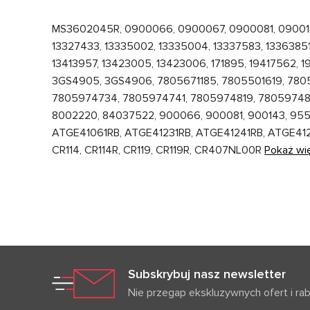
MS3602045R, 0900066, 0900067, 0900081, 0900140
13327433, 13335002, 13335004, 13337583, 13363851
13413957, 13423005, 13423006, 171895, 19417562,
3GS4905, 3GS4906, 7805671185, 7805501619, 78
7805974734, 7805974741, 7805974819, 7805974827
8002220, 84037522, 900066, 900081, 900143, 955
ATGE41061RB, ATGE41231RB, ATGE41241RB, ATGE41
CR114, CR114R, CR119, CR119R, CR407NL00R
Pokaż wi
Subskrybuj nasz newsletter
Nie przegap ekskluzywnych ofert i ra