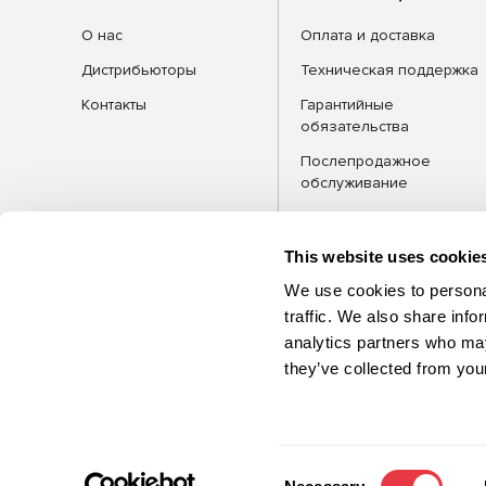
О нас
Оплата и доставка
Дистрибьюторы
Техническая поддержка
Контакты
Гарантийные
обязательства
Послепродажное
обслуживание
FAQ
Блог
This website uses cookie
We use cookies to personal
traffic. We also share info
analytics partners who may
КАТЕГОРИИ
Оборудова
they’ve collected from your
©2026 MSG Equipment. Все права
защищены
Consent