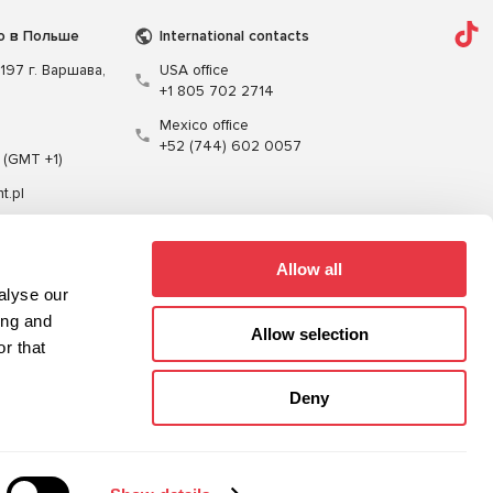
о в Польше
International contacts
197 г. Варшава,
USA office
+1 805 702 2714
Mexico office
+52 (744) 602 0057
 (GMT +1)
t.pl
Allow all
alyse our
ing and
Allow selection
r that
Кабели
Программное обеспечение
Deny
Карта сайта
Политика конфиденциальности