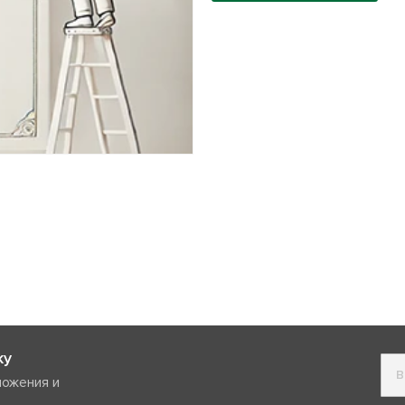
ку
ложения и