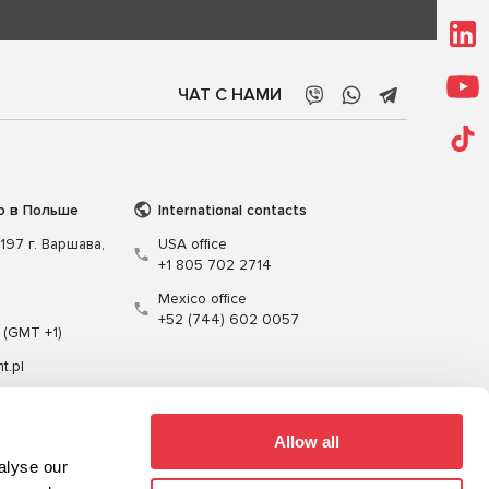
ЧАТ С НАМИ
о в Польше
International contacts
197 г. Варшава,
USA office
+1 805 702 2714
Mexico office
+52 (744) 602 0057
 (GMT +1)
t.pl
Allow all
alyse our