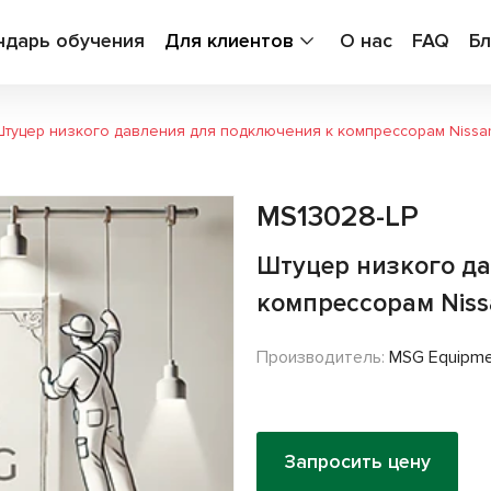
ндарь обучения
Для клиентов
О нас
FAQ
Бл
туцер низкого давления для подключения к компрессорам Nissan,
MS13028-LP
Штуцер низкого да
компрессорам Nissa
Производитель:
MSG Equipm
Запросить цену