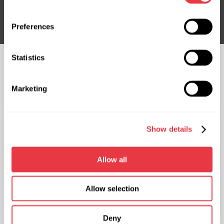
Подписаться
Preferences
Statistics
ПОДПИСЫВАЙТЕСЬ
НА НАС
Marketing
ЧАТ С НАМИ
КОНТАКТЫ
Show details
Представительство в
Представительство в
Украине
Польше
ул. Н. Гринченко, 18, 03039 г.
ул. Фамилийная 27, 03-197 г.
Allow all
Киев, Украина
Варшава, Польша
+38 (057) 728-49-64
+48 (83) 313-19-70
Allow selection
ПН-ПТ: 9:00 - 18:00 (UTC +3)
ПН-ПТ: 8:00 - 17:00 (GMT +1)
sales@msg.equipment
sales@msgequipment.pl
Deny