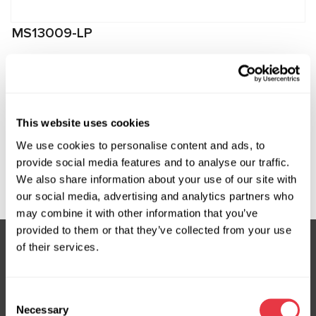
MS13009-LP
Штуцер низкого давления для подключения к
компрессорам Mazda
Производитель:
MSG Equipment
This website uses cookies
We use cookies to personalise content and ads, to
provide social media features and to analyse our traffic.
Запросить цену
We also share information about your use of our site with
our social media, advertising and analytics partners who
may combine it with other information that you’ve
provided to them or that they’ve collected from your use
of their services.
Подпишитесь на нашу рассылку
Consent
Не пропустите эксклюзивные предложения и скидки
Necessary
Selection