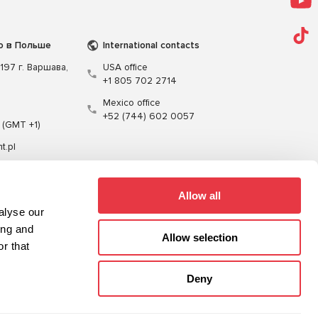
о в Польше
International contacts
197 г. Варшава,
USA office
+1 805 702 2714
Mexico office
+52 (744) 602 0057
 (GMT +1)
t.pl
Allow all
alyse our
ing and
Allow selection
r that
Кабели
Программное обеспечение
Deny
Карта сайта
Политика конфиденциальности