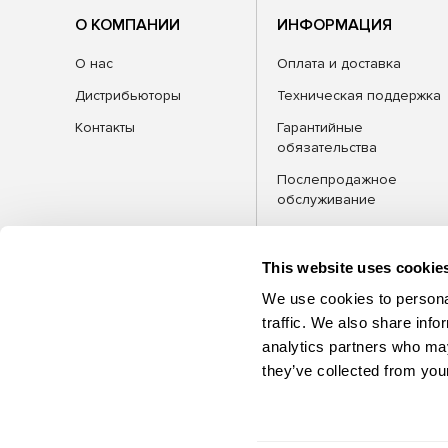
О КОМПАНИИ
ИНФОРМАЦИЯ
О нас
Оплата и доставка
Дистрибьюторы
Техническая поддержка
Контакты
Гарантийные
обязательства
Послепродажное
обслуживание
FAQ
Блог
This website uses cookie
We use cookies to personal
traffic. We also share info
analytics partners who may
КАТЕГОРИИ
Оборудова
they’ve collected from your
©2026 MSG Equipment. Все права
защищены