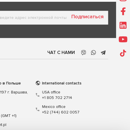
Подписаться
ЧАТ С НАМИ
о в Польше
International contacts
197 г. Варшава,
USA office
+1 805 702 2714
Mexico office
+52 (744) 602 0057
 (GMT +1)
t.pl