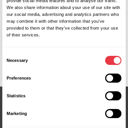
Запросить цену
provide social media features and to analyse our traffic.
We also share information about your use of our site with
our social media, advertising and analytics partners who
may combine it with other information that you’ve
OEM
provided to them or that they’ve collected from your use
of their services.
MS36084126R, 3GS2604, 3GS2604OE, ATGE42561RB,
ATGE42562RB, ATGE43611RB, E4256, E4355, E4360,
E4361, FO130, FO130R, FO430NLA0R, FO9130R,
Consent
HB533D070DF, HB5Z3504A, HB5Z3504B, HB5Z3504C,
Necessary
Selection
HB5Z3504D, HB5Z3504H, HB5Z3504J, HB5Z3504M,
HB5Z3504N, HB5Z3504P, HB5Z3504Z
Preferences
Statistics
Подпишитесь на нашу рассылку
Marketing
Не пропустите эксклюзивные предложения и скидки