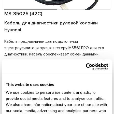
MS-35025 (42C)
Кабель для диагностики рулевой колонки
Hyundai
Кабель предназначен для подключения
электроусилителя руля к тестеру MS561 PRO для его
диагностики. Кабель обеспечивает обмен данными
между тестером и электроусилителем, а также подаёт
электрическое питание на агрегат. Благодаря
соответствию разъёмов кабеля и электроусилителя
обеспечивается быстрое и надёжное подключение.
This website uses cookies
Производитель:
MSG Equipment
We use cookies to personalise content and ads, to
provide social media features and to analyse our traffic.
We also share information about your use of our site with
our social media, advertising and analytics partners who