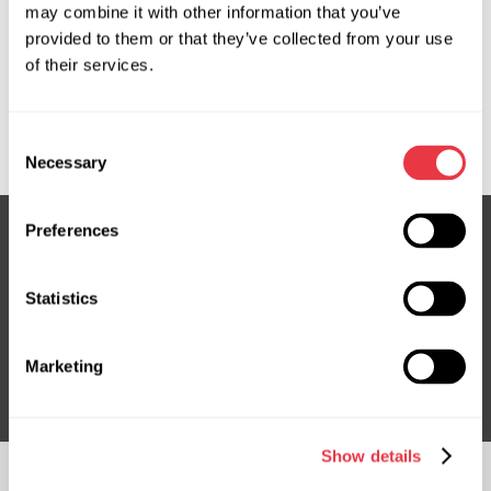
Запросить цену
may combine it with other information that you’ve
provided to them or that they’ve collected from your use
of their services.
OEM
MS3502542C, 563101J700, 563101J800, HY704R
Consent
Necessary
Selection
Preferences
Подпишитесь на нашу рассылку
Statistics
Не пропустите эксклюзивные предложения и скидки
Подписаться
Marketing
Show details