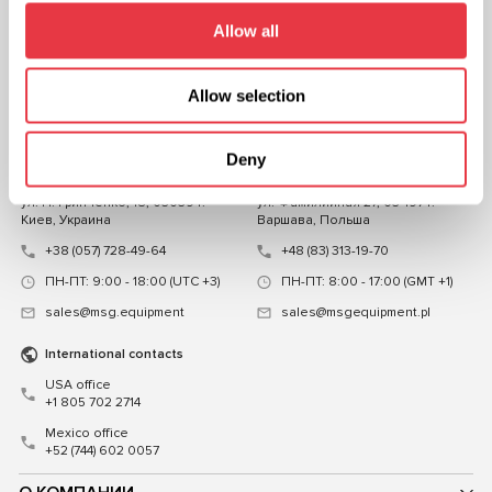
ПОДПИСЫВАЙТЕСЬ
НА НАС
Allow all
ЧАТ С НАМИ
Allow selection
КОНТАКТЫ
Представительство в
Представительство в
Deny
Украине
Польше
ул. Н. Гринченко, 18, 03039 г.
ул. Фамилийная 27, 03-197 г.
Киев, Украина
Варшава, Польша
+38 (057) 728-49-64
+48 (83) 313-19-70
ПН-ПТ: 9:00 - 18:00 (UTC +3)
ПН-ПТ: 8:00 - 17:00 (GMT +1)
sales@msg.equipment
sales@msgequipment.pl
International contacts
USA office
+1 805 702 2714
Mexico office
+52 (744) 602 0057