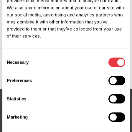
Запросить цену
provide social media features and to analyse our traffic.
We also share information about your use of our site with
our social media, advertising and analytics partners who
may combine it with other information that you’ve
OEM
provided to them or that they’ve collected from your use
of their services.
MS3502441C, 488100379R, 488100465R, 488100603R,
488101031R, 488101498R, 488102306R, 488102889R,
488103131R, 488104646R, 488104682R, 488104964R,
Consent
488104973R, 488105612R, 488105937R, 488105963R,
Necessary
Selection
488106888R, 488107693R, 488108823R, 488109423R,
488109523R, GPE818, RE708R, RE710R
Preferences
Statistics
Подпишитесь на нашу рассылку
Marketing
Не пропустите эксклюзивные предложения и скидки