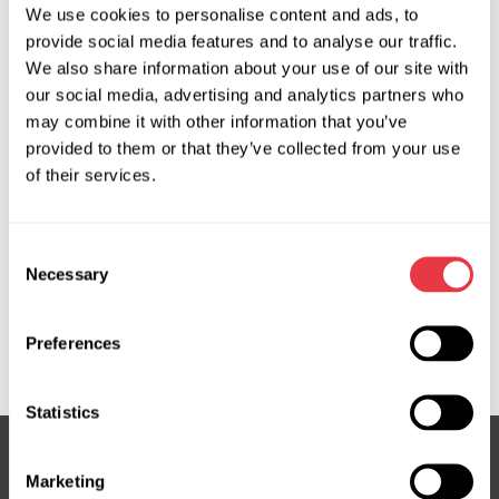
We use cookies to personalise content and ads, to
Запросить цену
provide social media features and to analyse our traffic.
We also share information about your use of our site with
our social media, advertising and analytics partners who
OEM
may combine it with other information that you’ve
provided to them or that they’ve collected from your use
MS360019R, 06161560, 131075, 1623287380, 1674120980,
of their services.
29468, 3GS1640, 3GS5001, 4000HZ, 4000LT, 4000NV,
4000PT, 4000TP, 4000TQ, 4000TX, 4000VP, 4000WC,
4000WQ, 4000WT, 4000HY, 4000TR, 4000TW,
Consent
6908001181, 7170024, 7170029, 9638623480,
Necessary
Selection
9643392180, ATGE40011RB, ATGE40012RB, CI105, CI105R,
CI405NLF0R, CI9105R, DE001CT, DSR1633LM, E40011RB,
Preferences
E40012RB, ER0034, ER0134, JRE122, SR22065, SR23276
Statistics
Marketing