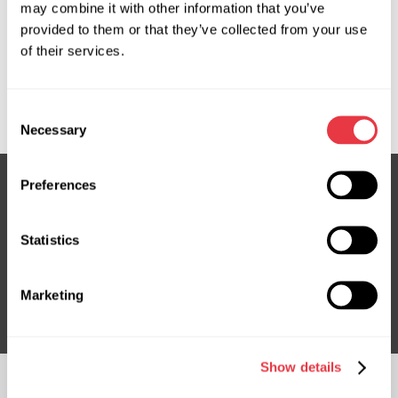
may combine it with other information that you’ve
provided to them or that they’ve collected from your use
of their services.
OEM
MS1001919D, 97701CM000, EVAC0045R
Consent
Necessary
Selection
Preferences
Подпишитесь на нашу рассылку
Statistics
Не пропустите эксклюзивные предложения и скидки
Подписаться
Marketing
Show details
ПОДПИСЫВАЙТЕСЬ