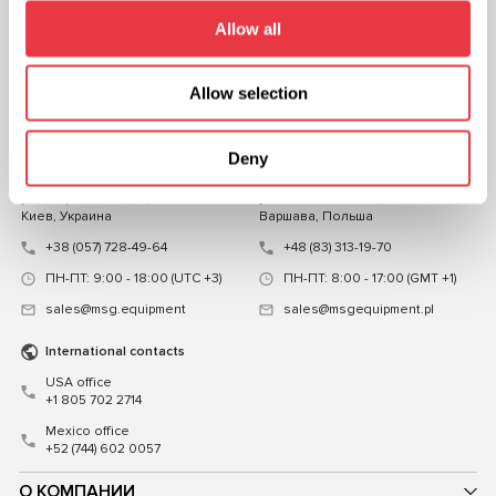
НА НАС
Allow all
ЧАТ С НАМИ
Allow selection
КОНТАКТЫ
Представительство в
Представительство в
Deny
Украине
Польше
ул. Н. Гринченко, 18, 03039 г.
ул. Фамилийная 27, 03-197 г.
Киев, Украина
Варшава, Польша
+38 (057) 728-49-64
+48 (83) 313-19-70
ПН-ПТ: 9:00 - 18:00 (UTC +3)
ПН-ПТ: 8:00 - 17:00 (GMT +1)
sales@msg.equipment
sales@msgequipment.pl
International contacts
USA office
+1 805 702 2714
Mexico office
+52 (744) 602 0057
О КОМПАНИИ