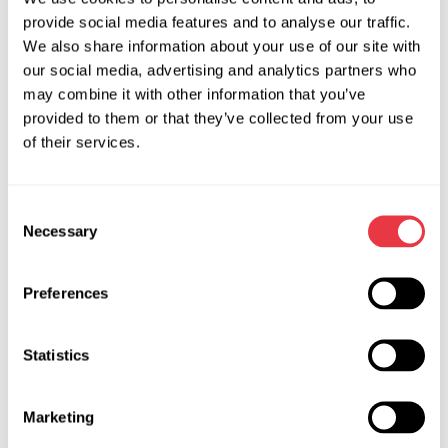
provide social media features and to analyse our traffic.
✔️ Открыть для себя новые направления диагностики и
We also share information about your use of our site with
ремонта
our social media, advertising and analytics partners who
✔️ Поговорить о развитии и возможностях
may combine it with other information that you’ve
С уважением, команда MSG Equipment!
provided to them or that they’ve collected from your use
of their services.
Consent
АКТУАЛЬНЫЕ НОВОСТИ
Necessary
Selection
ВЫСТАВКИ
Preferences
Statistics
07.05.2026
Marketing
MSG Equipment на Expomecanica 2026