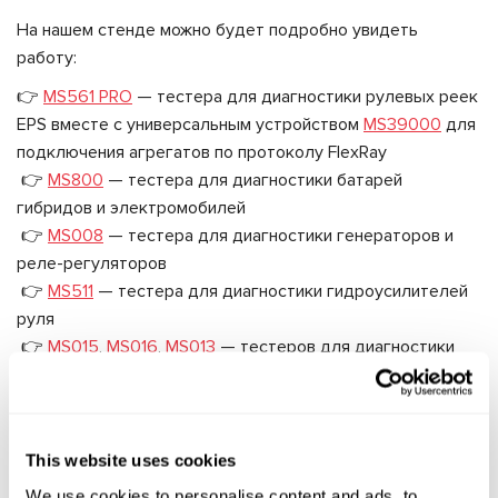
На нашем стенде можно будет подробно увидеть
работу:
👉
MS561 PRO
— тестера для диагностики рулевых реек
EPS вместе с универсальным устройством
MS39000
для
подключения агрегатов по протоколу FlexRay
👉
MS800
— тестера для диагностики батарей
гибридов и электромобилей
👉
MS008
— тестера для диагностики генераторов и
реле-регуляторов
👉
MS511
— тестера для диагностики гидроусилителей
руля
👉
MS015
,
MS016
,
MS013
— тестеров для диагностики
реле-регуляторов генераторов
👉
MS121
— тестера для диагностики электромагнитных
клапанов и муфт компрессоров автокондиционеров
This website uses cookies
Мы всегда открыты для общения, поэтому приходите:
✔️ Познакомиться с нашим оборудованием
We use cookies to personalise content and ads, to