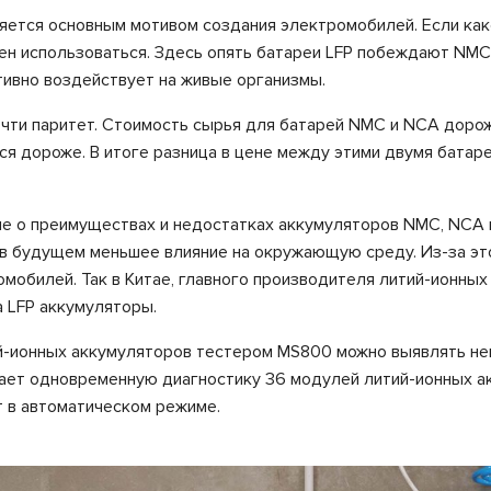
яется основным мотивом создания электромобилей. Если ка
ен использоваться. Здесь опять батареи LFP побеждают NMC
тивно воздействует на живые организмы.
очти паритет. Стоимость сырья для батарей NMC и NCA дорож
ся дороже. В итоге разница в цене между этими двумя батар
 о преимуществах и недостатках аккумуляторов NMC, NCA и
 в будущем меньшее влияние на окружающую среду. Из-за эт
обилей. Так в Китае, главного производителя литий-ионных
а LFP аккумуляторы.
ий-ионных аккумуляторов тестером
MS
800 можно выявлять не
ает одновременную диагностику 36 модулей литий-ионных а
 в автоматическом режиме.