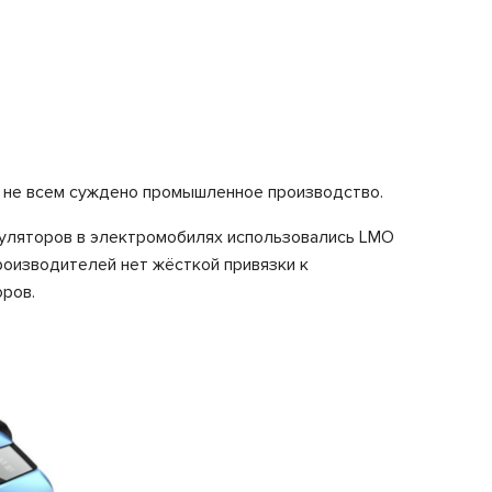
о не всем суждено промышленное производство.
умуляторов в электромобилях использовались LMO
роизводителей нет жёсткой привязки к
оров.