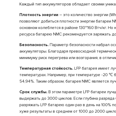
Каждый тип аккумуляторов обладает своими уника
Плотность энергии
– это количество энергии (Wh
позволяют добиться плотности энергии батареи NMC 
основном колеблется в районе 130~160 Втч/кг. Но 
ресурса батарею NMC рекомендуется заряжать до 
Безопасность.
Параметр безопасности набрал осо
аккумуляторы. Благодаря превосходной термическ
минимуму риск перегрева или возгорания, в отлич
Температурная стойкость.
LFP батарея имеет лу
температурах. Например, при температуре -20 ℃ б
54,94%. Таким образом, батарея NMC является лу
Срок службы.
В этом параметре LFP батареи лучш
выдержать до 3000 циклов. Если глубина разряда 
разряжать LFP батарею один раз в день на 100% п
хуже результаты в среднем от 1000 до 2000 цикл