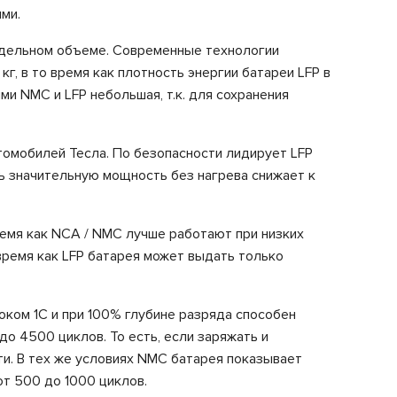
ми.
 удельном объеме. Современные технологии
кг, в то время как плотность энергии батареи LFP в
ми NMC и LFP небольшая, т.к. для сохранения
омобилей Тесла. По безопасности лидирует LFP
ь значительную мощность без нагрева снижает к
ремя как NCA / NMC лучше работают при низких
время как LFP батарея может выдать только
оком 1С и при 100% глубине разряда способен
о 4500 циклов. То есть, если заряжать и
ти. В тех же условиях NMC батарея показывает
т 500 до 1000 циклов.