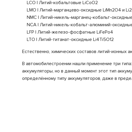
LCO | Литий-кобальтовые LiCoO2
LMO | Литий-марганцево-оксидные LiMn2O4 и Li
NMC | Литий-никель-марганец-кобальт-оксидные
NCA | Литий-никель-кобальт-алюминий-оксидные
LFP | Литий-железо-фосфатные LiFePo4
LTO | Литий-титанат-оксидные Li4Ti5O12
Естественно, химических составов литий-ионных 
В автомобилестроении нашли применение три типа:
аккумуляторы, но в данный момент этот тип аккум
определённому типу аккумуляторов, даже в преде