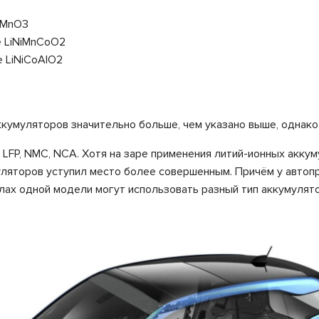
2MnO3
 LiNiMnCoO2
 LiNiCoAlO2
аккумуляторов значительно больше, чем указано выше, однак
 LFP, NMC, NCA. Хотя на заре применения литий-ионных акк
уляторов уступил место более совершенным. Причём у автоп
лах одной модели могут использовать разный тип аккумулят