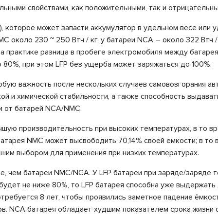
льными свойствами, как положительными, так и отрицательны
), которое может запасти аккумулятор в удельном весе или
около 230 ~ 250 Втч / кг, у батареи NCA – около 322 Втч / 
на практике разница в пробеге электромобиля между батарея
80%, при этом LFP без ущерба может заряжаться до 100%.
бую важность после нескольких случаев самовозгорания авт
ой и химической стабильности, а также способность выдават
ии от батарей NCA/NMC.
чшую производительность при высоких температурах, в то в
атарея NMC может высвободить 70,14% своей емкости; в то 
чшим выбором для применения при низких температурах.
е, чем батареи NMC/NCA. У LFP батареи при заряде/заряде т
будет не ниже 80%, то LFP батарея способна уже выдержать д
отребуется 8 лет, чтобы проявились заметное падение ёмкос
ов. NCA батарея обладает худшим показателем срока жизни о