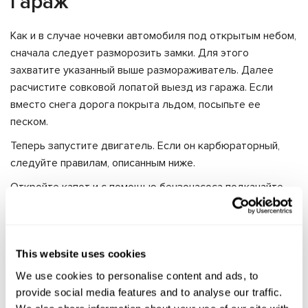
Гараж
Как и в случае ночевки автомобиля под открытым небом,
сначала следует разморозить замки. Для этого
захватите указанный выше размораживатель. Далее
расчистите совковой лопатой выезд из гаража. Если
вместо снега дорога покрыта льдом, посыпьте ее
песком.
Теперь запустите двигатель. Если он карбюраторный,
следуйте правилам, описанным ниже.
Откройте капот и с помощью бензонасоса подкачайте
топливо в поплавковую камеру, затем сядьте в
автомобиль, вытяните «подсос», поставьте машину на
ручник и переведите в «нейтральное» положение рычаг
This website uses cookies
КПП. Не отпуская сцепление, включите стартер на 3-5
секунд. Отпускать его стоит тогда, когда двигатель
We use cookies to personalise content and ads, to
станет плавно работать.
provide social media features and to analyse our traffic.