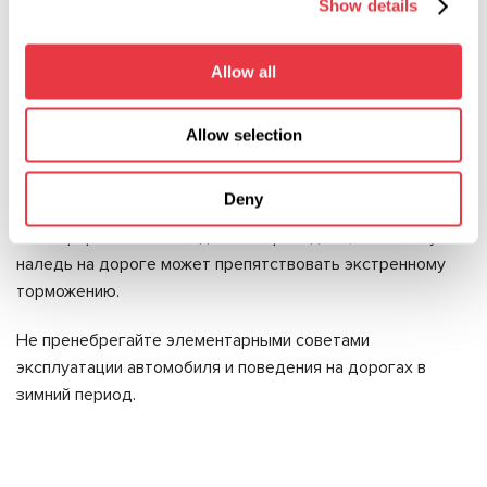
Старайтесь сидеть за рулем в вертикальном
Show details
положении, надев ремень безопасности.
Прежде чем выехать на оживленную дорогу,
Allow all
поуправляйте автомобилем на разных скоростях, оценив
качество сцепления и реакцию автомобиля.
Allow selection
Плавно нажимайте на педали, избегайте обгона,
иначе автомобиль может занести.
Deny
Соблюдайте дистанцию, особенно перед
светофорами и пешеходными переходами, поскольку
наледь на дороге может препятствовать экстренному
торможению.
Не пренебрегайте элементарными советами
эксплуатации автомобиля и поведения на дорогах в
зимний период.